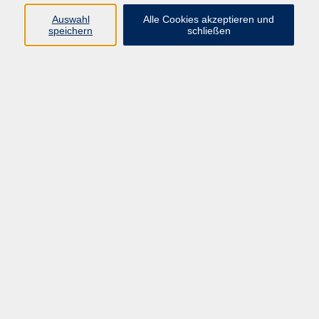
Auswahl
Alle Cookies akzeptieren und
speichern
schließen
zurück zur Übersicht
AGB
Impressum
Datenschutzerklärung
Barrierefreiheit
Widerruf
Programm
Digitale Bildung
Gesellschaft
Kultur