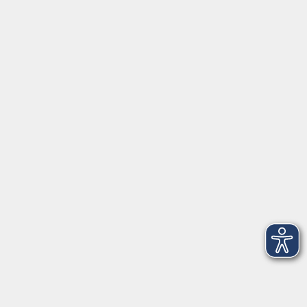
Kontakt
vhs Landkreis Haßberge e. V
Volkshochschule Landkreis Haßberge e. V.
Hofheimer Str. 20
97437 Haßfurt
vhs@vhs-hassberge.de
Tel: 09521 94200
Öffnungszeiten