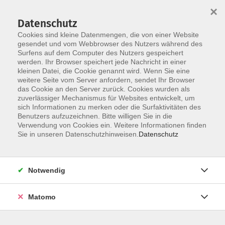
×
Datenschutz
Cookies sind kleine Datenmengen, die von einer Website
gesendet und vom Webbrowser des Nutzers während des
Surfens auf dem Computer des Nutzers gespeichert
Skip to main content
You are here:
werden. Ihr Browser speichert jede Nachricht in einer
Unsere vhs
Unsere Dozenten
kleinen Datei, die Cookie genannt wird. Wenn Sie eine
weitere Seite vom Server anfordern, sendet Ihr Browser
das Cookie an den Server zurück. Cookies wurden als
Unsere Dozenten
zuverlässiger Mechanismus für Websites entwickelt, um
sich Informationen zu merken oder die Surfaktivitäten des
Benutzers aufzuzeichnen. Bitte willigen Sie in die
Verwendung von Cookies ein. Weitere Informationen finden
Weickert, Selina
Sie in unseren Datenschutzhinweisen.
Datenschutz
Flammkuchen aus dem Holzbackofen
Notwendig
Sa. 17.10.2026 15:00
Knetzgau OT Wohnau
Matomo