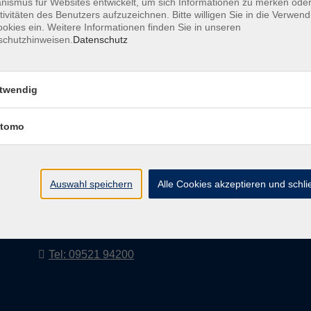
ismus für Websites entwickelt, um sich Informationen zu merken oder
tivitäten des Benutzers aufzuzeichnen. Bitte willigen Sie in die Verwen
okies ein. Weitere Informationen finden Sie in unseren
schutzhinweisen.
Datenschutz
AGB
Impressum
twendig
tomo
vhs Landkreis Haßberge e. V
Volkshochschule Landkreis Haßberge e. V.
Hofheimer Str. 20
Auswahl speichern
Alle Cookies akzeptieren und schl
97437 Haßfurt
vhs@vhs-hassberge.de
Tel: 09521 94200