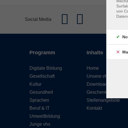
Mechan
Surfak
von Co
Daten
Social Media
No
Ma
Programm
Inhalte
Digitale Bildung
Home
Gesellschaft
Unsere vhs
Kultur
Downloads
Gesundheit
Geschenkgutschein
Sprachen
Stellenangebote
Beruf & IT
Kontakt
Umweltbildung
Junge vhs