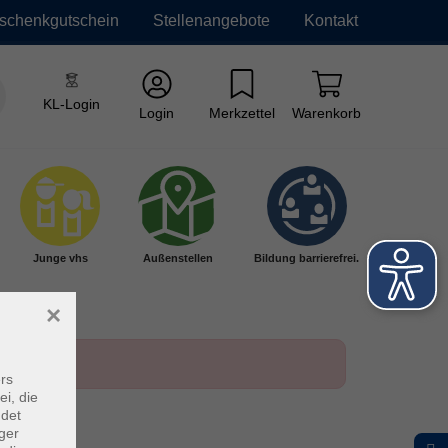
schenkgutschein
Stellenangebote
Kontakt
KL-Login
Login
Merkzettel
Warenkorb
Junge vhs
Außenstellen
Bildung barrierefrei.
×
rs
ei, die
ndet
ger