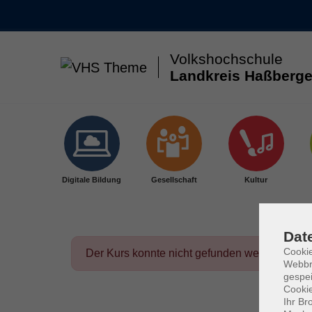
Volkshochschule
Landkreis Haßberge
Skip to main content
Digitale Bildung
Gesellschaft
Kultur
Dat
Cookie
Der Kurs konnte nicht gefunden werden.
Webbr
gespei
Cookie
Ihr Br