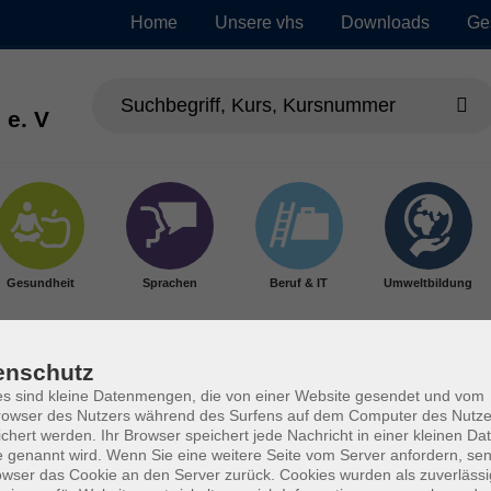
Home
Unsere vhs
Downloads
Ge
 e. V
Gesundheit
Sprachen
Beruf & IT
Umweltbildung
enschutz
s sind kleine Datenmengen, die von einer Website gesendet und vom
owser des Nutzers während des Surfens auf dem Computer des Nutze
chert werden. Ihr Browser speichert jede Nachricht in einer kleinen Dat
 genannt wird. Wenn Sie eine weitere Seite vom Server anfordern, se
owser das Cookie an den Server zurück. Cookies wurden als zuverlässi