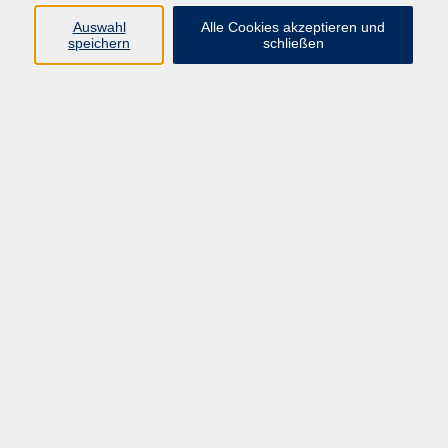
Programm
Auswahl
Alle Cookies akzeptieren und
speichern
schließen
Digitale Bildung
Gesellschaft
Kultur
Gesundheit
Sprachen
Beruf & IT
Umweltbildung
Junge vhs
Außenstellen
Bildung barrierefrei.
Inhalte