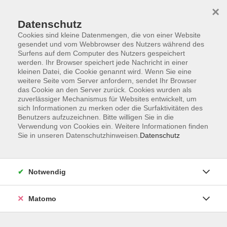
×
Datenschutz
Cookies sind kleine Datenmengen, die von einer Website
gesendet und vom Webbrowser des Nutzers während des
Surfens auf dem Computer des Nutzers gespeichert
Skip to main content
werden. Ihr Browser speichert jede Nachricht in einer
kleinen Datei, die Cookie genannt wird. Wenn Sie eine
weitere Seite vom Server anfordern, sendet Ihr Browser
Der Kurs konnte nicht gefunden werden.
das Cookie an den Server zurück. Cookies wurden als
zuverlässiger Mechanismus für Websites entwickelt, um
sich Informationen zu merken oder die Surfaktivitäten des
Benutzers aufzuzeichnen. Bitte willigen Sie in die
Verwendung von Cookies ein. Weitere Informationen finden
Sie in unseren Datenschutzhinweisen.
Datenschutz
AGB
Impressum
Datenschutzerklärung
Notwendig
Barrierefreiheit
Widerruf
Matomo