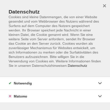
×
Datenschutz
Cookies sind kleine Datenmengen, die von einer Website
gesendet und vom Webbrowser des Nutzers während des
Surfens auf dem Computer des Nutzers gespeichert
Skip to main content
werden. Ihr Browser speichert jede Nachricht in einer
kleinen Datei, die Cookie genannt wird. Wenn Sie eine
weitere Seite vom Server anfordern, sendet Ihr Browser
Der Kurs konnte nicht gefunden werden.
das Cookie an den Server zurück. Cookies wurden als
zuverlässiger Mechanismus für Websites entwickelt, um
sich Informationen zu merken oder die Surfaktivitäten des
Benutzers aufzuzeichnen. Bitte willigen Sie in die
Verwendung von Cookies ein. Weitere Informationen finden
Sie in unseren Datenschutzhinweisen.
Datenschutz
AGB
Impressum
Datenschutzerklärung
Notwendig
Barrierefreiheit
Widerruf
Matomo