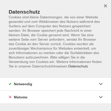
×
Datenschutz
Cookies sind kleine Datenmengen, die von einer Website
gesendet und vom Webbrowser des Nutzers während des
Surfens auf dem Computer des Nutzers gespeichert
Skip to main content
werden. Ihr Browser speichert jede Nachricht in einer
kleinen Datei, die Cookie genannt wird. Wenn Sie eine
weitere Seite vom Server anfordern, sendet Ihr Browser
Der Kurs konnte nicht gefunden werden.
das Cookie an den Server zurück. Cookies wurden als
zuverlässiger Mechanismus für Websites entwickelt, um
sich Informationen zu merken oder die Surfaktivitäten des
Benutzers aufzuzeichnen. Bitte willigen Sie in die
Verwendung von Cookies ein. Weitere Informationen finden
Sie in unseren Datenschutzhinweisen.
Datenschutz
AGB
Impressum
Datenschutzerklärung
Notwendig
Barrierefreiheit
Widerruf
Matomo