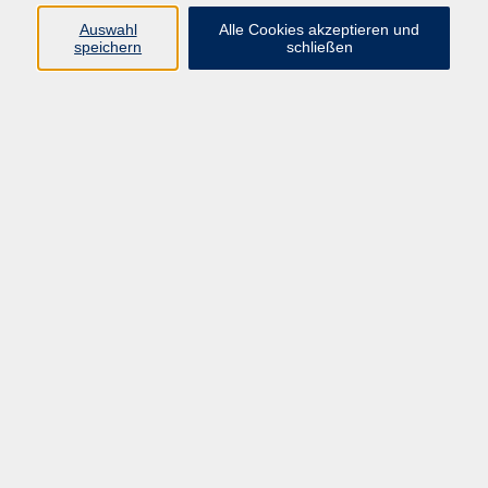
Programm
Auswahl
Alle Cookies akzeptieren und
speichern
schließen
Digitale Bildung
Gesellschaft
Kultur
Gesundheit
Sprachen
Beruf & IT
Umweltbildung
Junge vhs
Außenstellen
Bildung barrierefrei.
Inhalte