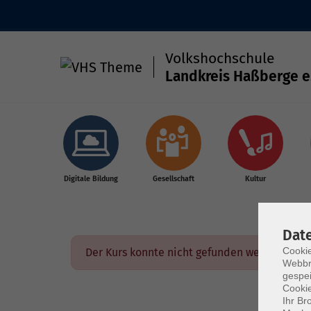
Volkshochschule
Landkreis Haßberge e
Skip to main content
Digitale Bildung
Gesellschaft
Kultur
Dat
Cookie
Der Kurs konnte nicht gefunden werden.
Webbr
gespei
Cookie
Ihr Br