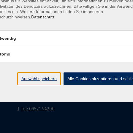
ismus für Websites entwickelt, um sich Informationen zu merken oder
tivitäten des Benutzers aufzuzeichnen. Bitte willigen Sie in die Verwen
okies ein. Weitere Informationen finden Sie in unseren
schutzhinweisen.
Datenschutz
AGB
Impressum
twendig
vhs Landkreis Haßberge e. V
tomo
Volkshochschule Landkreis Haßberge e. V.
Hofheimer Str. 20
Auswahl speichern
Alle Cookies akzeptieren und schl
97437 Haßfurt
vhs@vhs-hassberge.de
Tel: 09521 94200