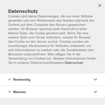
×
Datenschutz
Cookies sind kleine Datenmengen, die von einer Website
gesendet und vom Webbrowser des Nutzers während des
Surfens auf dem Computer des Nutzers gespeichert
Skip to main content
werden. Ihr Browser speichert jede Nachricht in einer
kleinen Datei, die Cookie genannt wird. Wenn Sie eine
weitere Seite vom Server anfordern, sendet Ihr Browser
Der Kurs konnte nicht gefunden werden.
das Cookie an den Server zurück. Cookies wurden als
zuverlässiger Mechanismus für Websites entwickelt, um
sich Informationen zu merken oder die Surfaktivitäten des
Benutzers aufzuzeichnen. Bitte willigen Sie in die
Verwendung von Cookies ein. Weitere Informationen finden
Sie in unseren Datenschutzhinweisen.
Datenschutz
AGB
Impressum
Datenschutzerklärung
Notwendig
Barrierefreiheit
Widerruf
Matomo