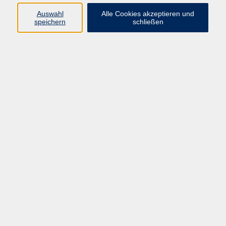
Programm
Auswahl
Alle Cookies akzeptieren und
speichern
schließen
Digitale Bildung
Gesellschaft
Kultur
Gesundheit
Sprachen
Beruf & IT
Umweltbildung
Junge vhs
Außenstellen
Bildung barrierefrei.
Inhalte