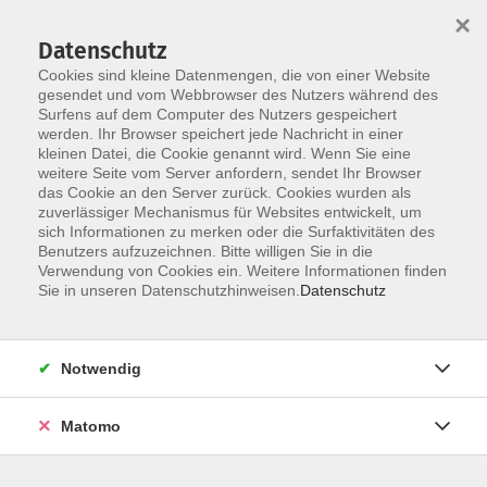
×
Datenschutz
Cookies sind kleine Datenmengen, die von einer Website
gesendet und vom Webbrowser des Nutzers während des
Surfens auf dem Computer des Nutzers gespeichert
Skip to main content
werden. Ihr Browser speichert jede Nachricht in einer
kleinen Datei, die Cookie genannt wird. Wenn Sie eine
weitere Seite vom Server anfordern, sendet Ihr Browser
das Cookie an den Server zurück. Cookies wurden als
zuverlässiger Mechanismus für Websites entwickelt, um
sich Informationen zu merken oder die Surfaktivitäten des
Benutzers aufzuzeichnen. Bitte willigen Sie in die
Verwendung von Cookies ein. Weitere Informationen finden
Sie in unseren Datenschutzhinweisen.
Datenschutz
Sie sind hier:
Beruf
EDV
Notwendig
Excel-Basics sicher beherrschen
Matomo
Material
Für die Teilnahme sind ein PC oder Laptop, eine