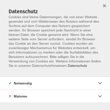
×
Datenschutz
Cookies sind kleine Datenmengen, die von einer Website
gesendet und vom Webbrowser des Nutzers während des
Surfens auf dem Computer des Nutzers gespeichert
Skip to main content
werden. Ihr Browser speichert jede Nachricht in einer
kleinen Datei, die Cookie genannt wird. Wenn Sie eine
weitere Seite vom Server anfordern, sendet Ihr Browser
das Cookie an den Server zurück. Cookies wurden als
zuverlässiger Mechanismus für Websites entwickelt, um
sich Informationen zu merken oder die Surfaktivitäten des
Benutzers aufzuzeichnen. Bitte willigen Sie in die
Verwendung von Cookies ein. Weitere Informationen finden
Sie in unseren Datenschutzhinweisen.
Datenschutz
Sie sind hier:
Beruf
EDV
Internet und E-Mail
Notwendig
Webseiten erstellen ganz ohne
Programmierkenntnisse
Matomo
Material