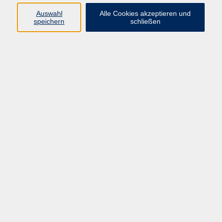
Für die Teilnahme sind ein PC oder Laptop, eine
Auswahl
Alle Cookies akzeptieren und
stabile Internetverbindung und ein Headset bzw.
speichern
schließen
Mikrofon und Lautsprecher erforderlich
60,00 €
Gebühr
In den Warenkorb
Kursnummer:
JDM07
Start
Ende
So. 13.12.2026
So. 13.12.2026
14:30 Uhr
16:30 Uhr
1x Termin