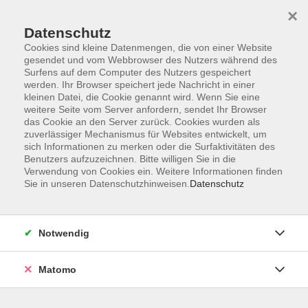
×
Datenschutz
Cookies sind kleine Datenmengen, die von einer Website
gesendet und vom Webbrowser des Nutzers während des
Surfens auf dem Computer des Nutzers gespeichert
Skip to main content
werden. Ihr Browser speichert jede Nachricht in einer
kleinen Datei, die Cookie genannt wird. Wenn Sie eine
weitere Seite vom Server anfordern, sendet Ihr Browser
das Cookie an den Server zurück. Cookies wurden als
zuverlässiger Mechanismus für Websites entwickelt, um
sich Informationen zu merken oder die Surfaktivitäten des
Benutzers aufzuzeichnen. Bitte willigen Sie in die
Verwendung von Cookies ein. Weitere Informationen finden
Sie in unseren Datenschutzhinweisen.
Datenschutz
Sie sind hier:
Beruf
EDV
Office Anwendungen
Notwendig
KI im Alltag - Revolution 2.0
Matomo
KI-Anwendungen haben längst Einzug in unseren
Arbeitsalltag gehalten, und ist nach dem Internet