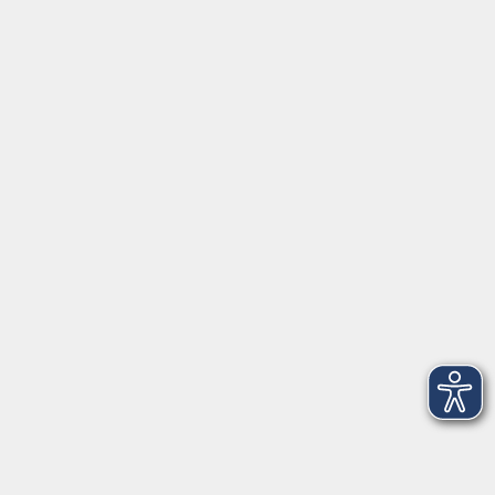
Home
Unsere vhs
Downloads
Geschenkgutschein
Stellenangebote
Kontakt
vhs Landkreis Haßberge e. V
Volkshochschule Landkreis Haßberge e. V.
Hofheimer Str. 20
97437 Haßfurt
vhs@vhs-hassberge.de