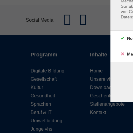
Mechan
Surfak
von Co
Daten
Social Media
No
Ma
Programm
Inhalte
Digitale Bildung
Home
Gesellschaft
Unsere vhs
Kultur
Downloads
Gesundheit
Geschenkgutschein
Sprachen
Stellenangebote
Beruf & IT
Kontakt
Umweltbildung
Junge vhs