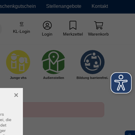
schenkgutschein
Stellenangebote
Kontakt
KL-Login
Login
Merkzettel
Warenkorb
Junge vhs
Außenstellen
Bildung barrierefrei.
×
rs
ei, die
ndet
ger