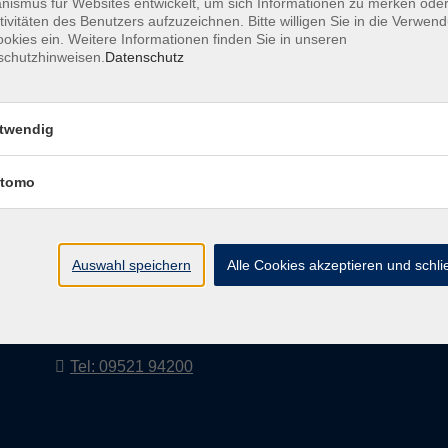
ismus für Websites entwickelt, um sich Informationen zu merken oder
tivitäten des Benutzers aufzuzeichnen. Bitte willigen Sie in die Verwen
okies ein. Weitere Informationen finden Sie in unseren
schutzhinweisen.
Datenschutz
AGB
Impressum
twendig
tomo
vhs Landkreis Haßberge e. V
Volkshochschule Landkreis Haßberge e. V.
Hofheimer Str. 20
Auswahl speichern
Alle Cookies akzeptieren und schl
97437 Haßfurt
vhs@vhs-hassberge.de
Tel: 09521 94200