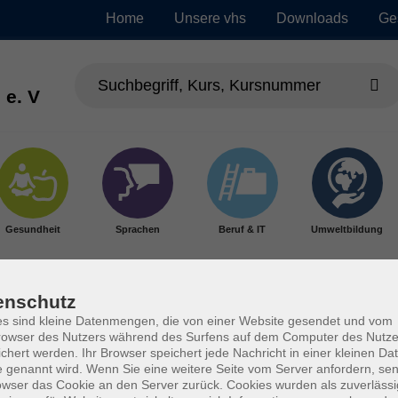
Home
Unsere vhs
Downloads
Ge
 e. V
Gesundheit
Sprachen
Beruf & IT
Umweltbildung
enschutz
s sind kleine Datenmengen, die von einer Website gesendet und vom
owser des Nutzers während des Surfens auf dem Computer des Nutze
chert werden. Ihr Browser speichert jede Nachricht in einer kleinen Dat
 genannt wird. Wenn Sie eine weitere Seite vom Server anfordern, se
owser das Cookie an den Server zurück. Cookies wurden als zuverlässi