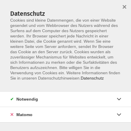
×
Datenschutz
Cookies sind kleine Datenmengen, die von einer Website
gesendet und vom Webbrowser des Nutzers während des
Surfens auf dem Computer des Nutzers gespeichert
Skip to main content
werden. Ihr Browser speichert jede Nachricht in einer
kleinen Datei, die Cookie genannt wird. Wenn Sie eine
weitere Seite vom Server anfordern, sendet Ihr Browser
das Cookie an den Server zurück. Cookies wurden als
zuverlässiger Mechanismus für Websites entwickelt, um
sich Informationen zu merken oder die Surfaktivitäten des
Benutzers aufzuzeichnen. Bitte willigen Sie in die
Verwendung von Cookies ein. Weitere Informationen finden
Sie in unseren Datenschutzhinweisen.
Datenschutz
Sie sind hier:
Digitale Bildung
Medien / EDV
Notwendig
Excel-Basics sicher beherrschen
Matomo
Material
Für die Teilnahme sind ein PC oder Laptop, eine