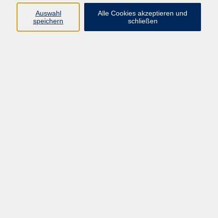
Für die Teilnahme sind ein PC oder Laptop, eine
Auswahl
Alle Cookies akzeptieren und
stabile Internetverbindung und ein Headset bzw.
speichern
schließen
Mikrofon und Lautsprecher erforderlich
60,00 €
Gebühr
In den Warenkorb
Kursnummer:
JDM04
Start
Ende
Sa. 05.09.2026
Sa. 05.09.2026
10:30 Uhr
12:30 Uhr
1x Termin