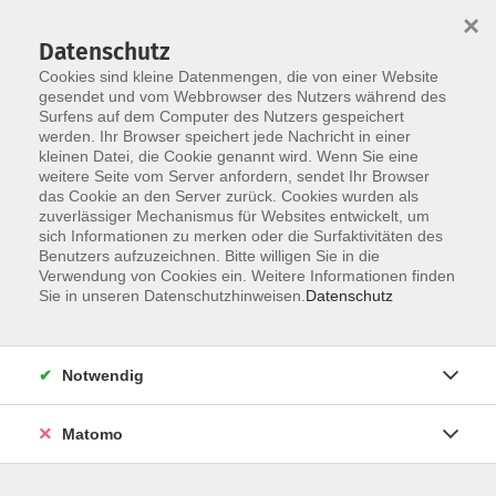
×
Datenschutz
Cookies sind kleine Datenmengen, die von einer Website
gesendet und vom Webbrowser des Nutzers während des
Surfens auf dem Computer des Nutzers gespeichert
Skip to main content
werden. Ihr Browser speichert jede Nachricht in einer
kleinen Datei, die Cookie genannt wird. Wenn Sie eine
weitere Seite vom Server anfordern, sendet Ihr Browser
das Cookie an den Server zurück. Cookies wurden als
zuverlässiger Mechanismus für Websites entwickelt, um
sich Informationen zu merken oder die Surfaktivitäten des
Benutzers aufzuzeichnen. Bitte willigen Sie in die
Verwendung von Cookies ein. Weitere Informationen finden
Sie in unseren Datenschutzhinweisen.
Datenschutz
Sie sind hier:
Digitale Bildung
Medien / EDV
Notwendig
Webseiten erstellen ganz ohne
Programmierkenntnisse
Matomo
Material