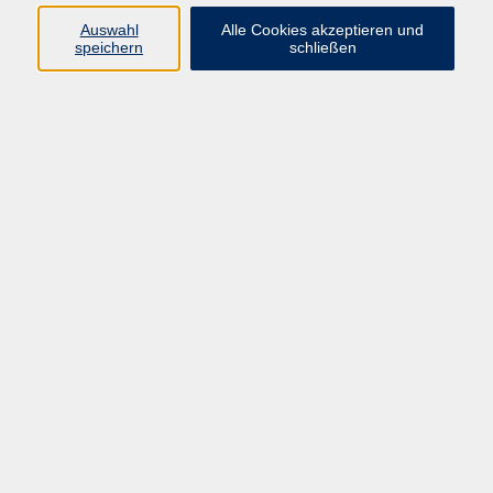
Für die Teilnahme sind ein PC oder Laptop, eine
Auswahl
Alle Cookies akzeptieren und
stabile Internetverbindung und ein Headset bzw.
speichern
schließen
Mikrofon und Lautsprecher erforderlich
55,00 €
Gebühr
In den Warenkorb
Kursnummer:
JDB02
Start
Ende
So. 06.09.2026
So. 06.09.2026
14:30 Uhr
16:30 Uhr
1x Termin