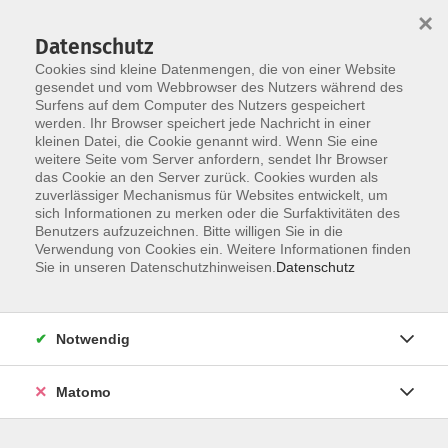
×
Datenschutz
Cookies sind kleine Datenmengen, die von einer Website
gesendet und vom Webbrowser des Nutzers während des
Surfens auf dem Computer des Nutzers gespeichert
Skip to main content
werden. Ihr Browser speichert jede Nachricht in einer
kleinen Datei, die Cookie genannt wird. Wenn Sie eine
weitere Seite vom Server anfordern, sendet Ihr Browser
das Cookie an den Server zurück. Cookies wurden als
zuverlässiger Mechanismus für Websites entwickelt, um
sich Informationen zu merken oder die Surfaktivitäten des
Benutzers aufzuzeichnen. Bitte willigen Sie in die
Verwendung von Cookies ein. Weitere Informationen finden
Sie in unseren Datenschutzhinweisen.
Datenschutz
Sie sind hier:
Digitale Bildung
berufliche Bildung
Notwendig
Zur richtigen Traumstelle durch online
Bewerbung
Matomo
Material