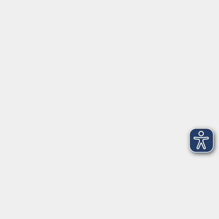
Home
Unsere vhs
Downloads
Geschenkgutschein
Stellenangebote
Kontakt
vhs Landkreis Haßberge e. V
Volkshochschule Landkreis Haßberge e. V.
Hofheimer Str. 20
97437 Haßfurt
vhs@vhs-hassberge.de