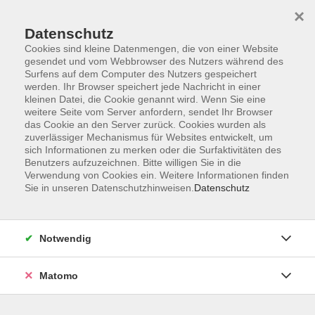
×
Datenschutz
Cookies sind kleine Datenmengen, die von einer Website
gesendet und vom Webbrowser des Nutzers während des
Surfens auf dem Computer des Nutzers gespeichert
Skip to main content
werden. Ihr Browser speichert jede Nachricht in einer
kleinen Datei, die Cookie genannt wird. Wenn Sie eine
weitere Seite vom Server anfordern, sendet Ihr Browser
das Cookie an den Server zurück. Cookies wurden als
zuverlässiger Mechanismus für Websites entwickelt, um
sich Informationen zu merken oder die Surfaktivitäten des
Benutzers aufzuzeichnen. Bitte willigen Sie in die
Verwendung von Cookies ein. Weitere Informationen finden
Sie in unseren Datenschutzhinweisen.
Datenschutz
Sie sind hier:
Digitale Bildung
Gesundheit
Notwendig
KidsSafe - "Kinderschutztraining" für
Schüler 1.- 6. Klasse - Sicherheit kann man
Matomo
lernen - digital und einfach!