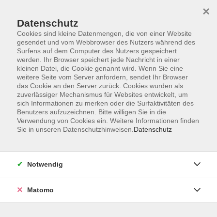
×
Datenschutz
Cookies sind kleine Datenmengen, die von einer Website
gesendet und vom Webbrowser des Nutzers während des
Surfens auf dem Computer des Nutzers gespeichert
Skip to main content
werden. Ihr Browser speichert jede Nachricht in einer
kleinen Datei, die Cookie genannt wird. Wenn Sie eine
weitere Seite vom Server anfordern, sendet Ihr Browser
Der Kurs konnte nicht gefunden werden.
das Cookie an den Server zurück. Cookies wurden als
zuverlässiger Mechanismus für Websites entwickelt, um
sich Informationen zu merken oder die Surfaktivitäten des
Benutzers aufzuzeichnen. Bitte willigen Sie in die
Verwendung von Cookies ein. Weitere Informationen finden
Sie in unseren Datenschutzhinweisen.
Datenschutz
AGB
Impressum
Datenschutzerklärung
Notwendig
Barrierefreiheit
Widerruf
Matomo