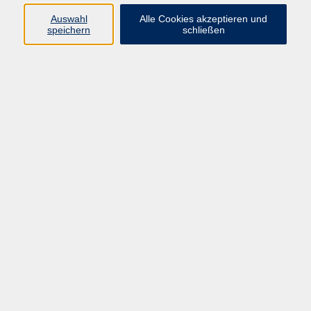
Programm
Auswahl
Alle Cookies akzeptieren und
speichern
schließen
Digitale Bildung
Gesellschaft
Kultur
Gesundheit
Sprachen
Beruf & IT
Umweltbildung
Junge vhs
Außenstellen
Bildung barrierefrei.
Inhalte