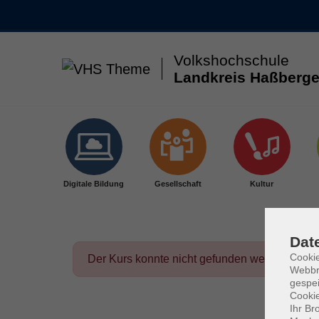
Volkshochschule
Landkreis Haßberge
Skip to main content
Digitale Bildung
Gesellschaft
Kultur
Dat
Cookie
Der Kurs konnte nicht gefunden werden.
Webbr
gespei
Cookie
Ihr Br