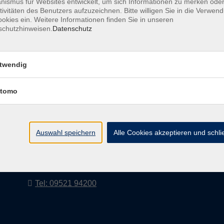
ismus für Websites entwickelt, um sich Informationen zu merken oder
tivitäten des Benutzers aufzuzeichnen. Bitte willigen Sie in die Verwen
okies ein. Weitere Informationen finden Sie in unseren
schutzhinweisen.
Datenschutz
AGB
Impressum
twendig
tomo
vhs Landkreis Haßberge e. V
Volkshochschule Landkreis Haßberge e. V.
Hofheimer Str. 20
Auswahl speichern
Alle Cookies akzeptieren und schl
97437 Haßfurt
vhs@vhs-hassberge.de
Tel: 09521 94200