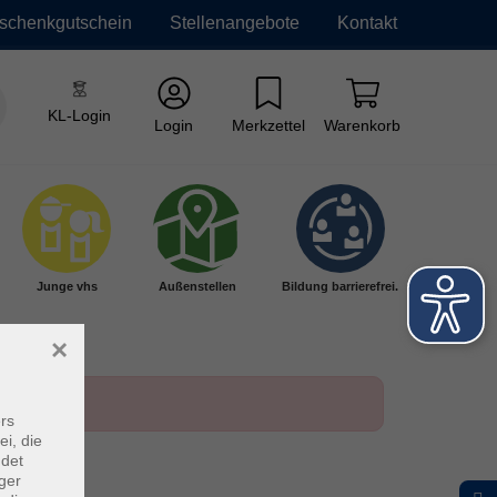
schenkgutschein
Stellenangebote
Kontakt
KL-Login
Login
Merkzettel
Warenkorb
Junge vhs
Außenstellen
Bildung barrierefrei.
×
rs
ei, die
ndet
ger