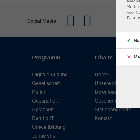
Mechan
Surfak
von Co
Daten
Social Media
No
Ma
Programm
Inhalte
Digitale Bildung
Home
Gesellschaft
Unsere vhs
Kultur
Downloads
Gesundheit
Geschenkgutschein
Sprachen
Stellenangebote
Beruf & IT
Kontakt
Umweltbildung
Junge vhs