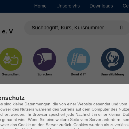
Home
Unsere vhs
Downloads
Ge
 e. V
Gesundheit
Sprachen
Beruf & IT
Umweltbildung
enschutz
s sind kleine Datenmengen, die von einer Website gesendet und vom
owser des Nutzers während des Surfens auf dem Computer des Nutze
chert werden. Ihr Browser speichert jede Nachricht in einer kleinen Dat
 genannt wird. Wenn Sie eine weitere Seite vom Server anfordern, se
owser das Cookie an den Server zurück. Cookies wurden als zuverlässi