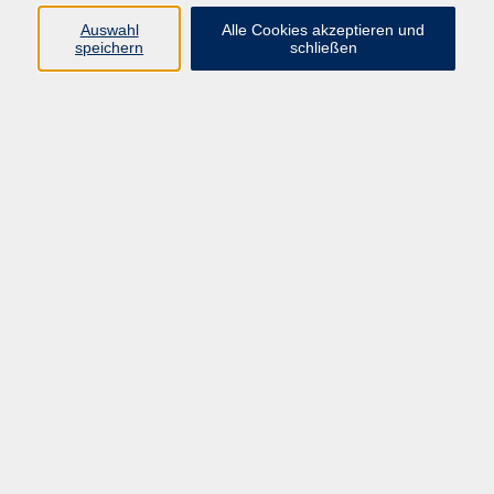
Programm
Auswahl
Alle Cookies akzeptieren und
speichern
schließen
Digitale Bildung
Gesellschaft
Kultur
Gesundheit
Sprachen
Beruf & IT
Umweltbildung
Junge vhs
Außenstellen
Bildung barrierefrei.
Inhalte