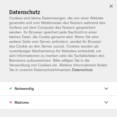
×
Datenschutz
Cookies sind kleine Datenmengen, die von einer Website
gesendet und vom Webbrowser des Nutzers während des
Surfens auf dem Computer des Nutzers gespeichert
Skip to main content
werden. Ihr Browser speichert jede Nachricht in einer
kleinen Datei, die Cookie genannt wird. Wenn Sie eine
weitere Seite vom Server anfordern, sendet Ihr Browser
Der Kurs konnte nicht gefunden werden.
das Cookie an den Server zurück. Cookies wurden als
zuverlässiger Mechanismus für Websites entwickelt, um
sich Informationen zu merken oder die Surfaktivitäten des
Benutzers aufzuzeichnen. Bitte willigen Sie in die
Verwendung von Cookies ein. Weitere Informationen finden
AGB
Sie in unseren Datenschutzhinweisen.
Datenschutz
Impressum
Datenschutzerklärung
Notwendig
Barrierefreiheit
Widerruf
Matomo