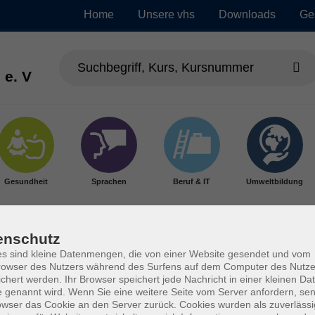
Home
Unsere vhs
Downloads
Ge
 e. V
Gesundheit
Sprachen
Beruf & IT
Umweltbildung
enschutz
s sind kleine Datenmengen, die von einer Website gesendet und vom
owser des Nutzers während des Surfens auf dem Computer des Nutze
chert werden. Ihr Browser speichert jede Nachricht in einer kleinen Dat
 genannt wird. Wenn Sie eine weitere Seite vom Server anfordern, se
owser das Cookie an den Server zurück. Cookies wurden als zuverlässi