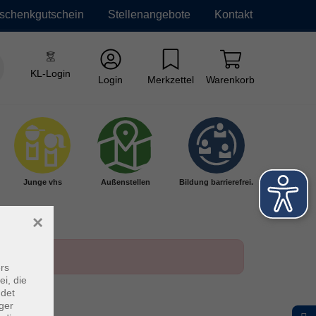
schenkgutschein
Stellenangebote
Kontakt
KL-Login
Login
Merkzettel
Warenkorb
Junge vhs
Außenstellen
Bildung barrierefrei.
×
rs
ei, die
ndet
ger