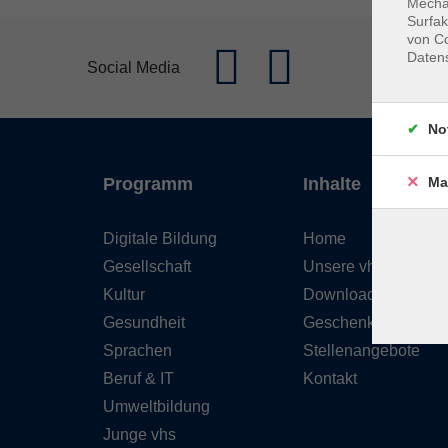
Mechan
Surfak
von Co
Daten
Social Media
No
Ma
Programm
Inhalte
Digitale Bildung
Home
Gesellschaft
Unsere vhs
Kultur
Downloads
Gesundheit
Geschenkgutschein
Sprachen
Stellenangebote
Beruf & IT
Kontakt
Umweltbildung
Junge vhs