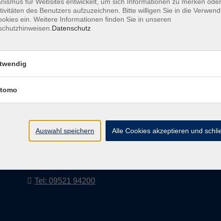
ismus für Websites entwickelt, um sich Informationen zu merken oder
tivitäten des Benutzers aufzuzeichnen. Bitte willigen Sie in die Verwen
okies ein. Weitere Informationen finden Sie in unseren
schutzhinweisen.
Datenschutz
AGB
Impressum
twendig
tomo
vhs Landkreis Haßberge e. V
Volkshochschule Landkreis Haßberge e. V.
Hofheimer Str. 20
Auswahl speichern
Alle Cookies akzeptieren und schl
97437 Haßfurt
vhs@vhs-hassberge.de
Tel: 09521 94200