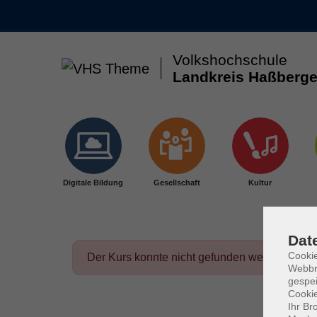
Volkshochschule
Landkreis Haßberge
Skip to main content
Digitale Bildung
Gesellschaft
Kultur
Dat
Cookie
Der Kurs konnte nicht gefunden werden.
Webbr
gespei
Cookie
Ihr Br