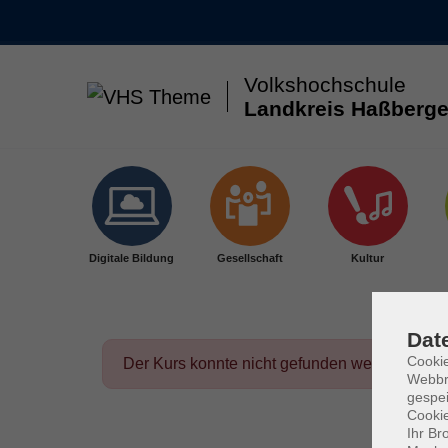
Volkshochschule
Landkreis Haßberge
Skip to main content
Digitale Bildung
Gesellschaft
Kultur
Dat
Cookie
Der Kurs konnte nicht gefunden werden.
Webbr
gespei
Cookie
Ihr Br