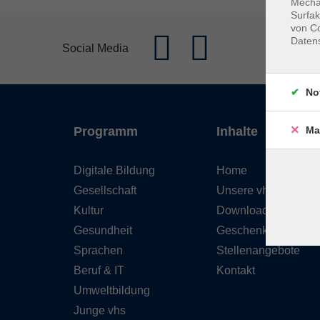
Mechan
Surfak
von Co
Daten
Social Media
No
Ma
Programm
Inhalte
Digitale Bildung
Home
Gesellschaft
Unsere vhs
Kultur
Downloads
Gesundheit
Geschenkgutschein
Sprachen
Stellenangebote
Beruf & IT
Kontakt
Umweltbildung
Junge vhs