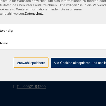
ismus für Websites entwickelt, um sich Informationen zu merken oder
tivitäten des Benutzers aufzuzeichnen. Bitte willigen Sie in die Verwen
okies ein. Weitere Informationen finden Sie in unseren
schutzhinweisen.
Datenschutz
AGB
Impressum
twendig
tomo
vhs Landkreis Haßberge e. V
Volkshochschule Landkreis Haßberge e. V.
Hofheimer Str. 20
Auswahl speichern
Alle Cookies akzeptieren und schl
97437 Haßfurt
vhs@vhs-hassberge.de
Tel: 09521 94200