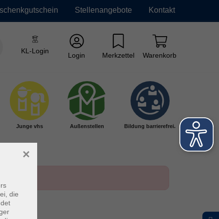
schenkgutschein
Stellenangebote
Kontakt
KL-Login
Login
Merkzettel
Warenkorb
Junge vhs
Außenstellen
Bildung barrierefrei.
×
rs
ei, die
ndet
ger