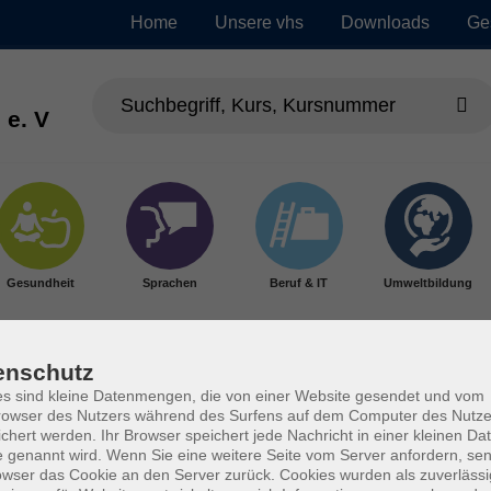
Home
Unsere vhs
Downloads
Ge
 e. V
Gesundheit
Sprachen
Beruf & IT
Umweltbildung
enschutz
s sind kleine Datenmengen, die von einer Website gesendet und vom
owser des Nutzers während des Surfens auf dem Computer des Nutze
chert werden. Ihr Browser speichert jede Nachricht in einer kleinen Dat
 genannt wird. Wenn Sie eine weitere Seite vom Server anfordern, se
owser das Cookie an den Server zurück. Cookies wurden als zuverlässi