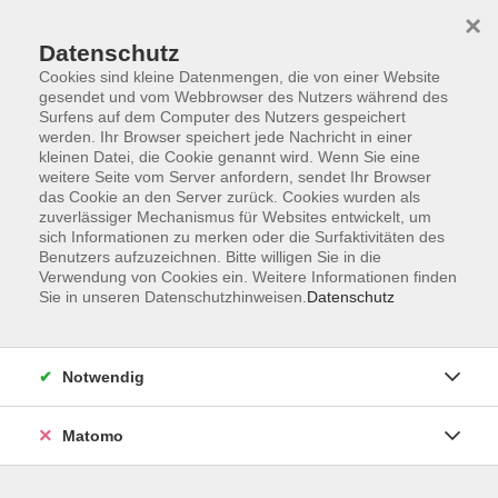
×
Datenschutz
Cookies sind kleine Datenmengen, die von einer Website
gesendet und vom Webbrowser des Nutzers während des
Surfens auf dem Computer des Nutzers gespeichert
Skip to main content
werden. Ihr Browser speichert jede Nachricht in einer
kleinen Datei, die Cookie genannt wird. Wenn Sie eine
weitere Seite vom Server anfordern, sendet Ihr Browser
Der Kurs konnte nicht gefunden werden.
das Cookie an den Server zurück. Cookies wurden als
zuverlässiger Mechanismus für Websites entwickelt, um
sich Informationen zu merken oder die Surfaktivitäten des
Benutzers aufzuzeichnen. Bitte willigen Sie in die
Verwendung von Cookies ein. Weitere Informationen finden
Sie in unseren Datenschutzhinweisen.
Datenschutz
AGB
Impressum
Datenschutzerklärung
Notwendig
Barrierefreiheit
Widerruf
Matomo