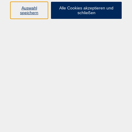
Programm
Auswahl
Alle Cookies akzeptieren und
speichern
schließen
Digitale Bildung
Gesellschaft
Kultur
Gesundheit
Sprachen
Beruf & IT
Umweltbildung
Junge vhs
Außenstellen
Bildung barrierefrei.
Inhalte