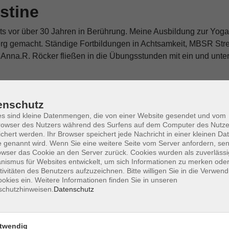
stine
its vor über 30 Jahren in Berührung. Meine Ausbildung zur Yog
rg gemacht. Ständige Fortbildungen in Achtsamkeit, MBSR Str
Anna.R. Röcker fließen in die Übungsstunden mit ein und unterri
fortlaufe
enschutz
Ferien
s sind kleine Datenmengen, die von einer Website gesendet und vom
Rauhe
owser des Nutzers während des Surfens auf dem Computer des Nutze
chert werden. Ihr Browser speichert jede Nachricht in einer kleinen Dat
 genannt wird. Wenn Sie eine weitere Seite vom Server anfordern, se
owser das Cookie an den Server zurück. Cookies wurden als zuverlässi
fortlaufe
ismus für Websites entwickelt, um sich Informationen zu merken oder
Ferien
tivitäten des Benutzers aufzuzeichnen. Bitte willigen Sie in die Verwen
okies ein. Weitere Informationen finden Sie in unseren
Rauhe
schutzhinweisen.
Datenschutz
fortlaufe
twendig