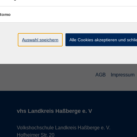
Ferien
Rauhe
tomo
Auswahl speichern
Alle Cookies akzeptieren und schl
AGB
Impressum
vhs Landkreis Haßberge e. V
Volkshochschule Landkreis Haßberge e. V.
Hofheimer Str. 20