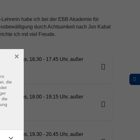
a-Lehrerin habe ich bei der EBB Akademie für
essbewältigung durch Achtsamkeit nach Jon Kabat
chte ich mit viel Freude.
×
nd, dienstags, 16.30 - 17.45 Uhr, außer
nebrach
rs
ei, die
ndet
ger
nd, dienstags, 18.00 - 19.15 Uhr, außer
 die
dung
nebrach
nd, dienstags, 19.30 - 20.45 Uhr, außer