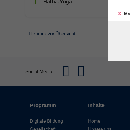
Hatha-Yoga
Ma
zurück zur Übersicht
Social Media
Programm
Inhalte
Digitale Bildung
Home
Gesellschaft
Unsere vhs