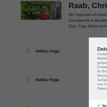
Raab, Chri
Mit Yoga kam ich bere
Sozialberufe in Bambe
Zinn, Yoga Nidra nach 
Dat
Hatha-Yoga
Cookie
Webbr
gespei
Cookie
Ihr Br
Mechan
Hatha-Yoga
Surfak
von Co
Daten
No