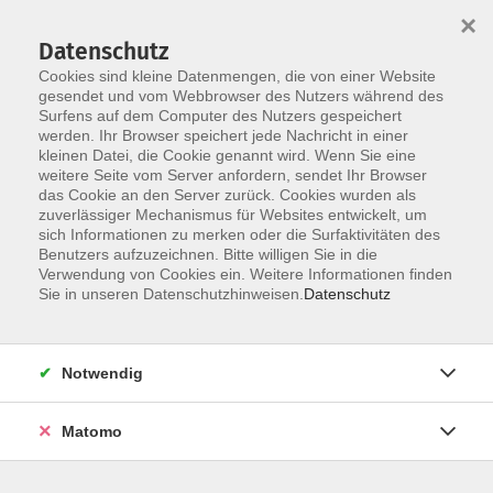
×
Datenschutz
Cookies sind kleine Datenmengen, die von einer Website
gesendet und vom Webbrowser des Nutzers während des
Surfens auf dem Computer des Nutzers gespeichert
Skip to main content
You are here:
werden. Ihr Browser speichert jede Nachricht in einer
Unsere vhs
Unsere Dozenten
kleinen Datei, die Cookie genannt wird. Wenn Sie eine
weitere Seite vom Server anfordern, sendet Ihr Browser
das Cookie an den Server zurück. Cookies wurden als
Unsere Dozenten
zuverlässiger Mechanismus für Websites entwickelt, um
sich Informationen zu merken oder die Surfaktivitäten des
Benutzers aufzuzeichnen. Bitte willigen Sie in die
Verwendung von Cookies ein. Weitere Informationen finden
Beck, Anja
Sie in unseren Datenschutzhinweisen.
Datenschutz
Fit mit Kind & Kinderwagen
Notwendig
Do. 17.09.2026 09:00
Hofheim
Matomo