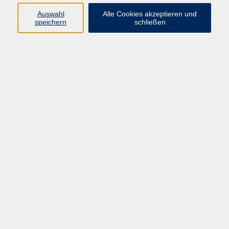
Datenschutzerklärung
Auswahl
Alle Cookies akzeptieren und
Barrierefreiheit
speichern
schließen
Widerruf
Programm
Digitale Bildung
Gesellschaft
Kultur
Gesundheit
Sprachen
Beruf & IT
Umweltbildung
Junge vhs
Außenstellen
Bildung barrierefrei.