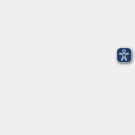
97437 Haßfurt
vhs@vhs-hassberge.de
Tel: 09521 94200
Öffnungszeiten
Montag, Donnerstag, Freitag
09:00 - 12:00
Montag und Donnerstag
13:00 - 16:00
Mittwoch
geschlossen