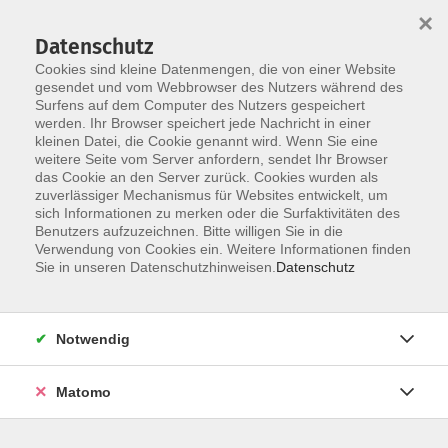
×
Datenschutz
Cookies sind kleine Datenmengen, die von einer Website
gesendet und vom Webbrowser des Nutzers während des
Surfens auf dem Computer des Nutzers gespeichert
Skip to main content
You are here:
werden. Ihr Browser speichert jede Nachricht in einer
Unsere vhs
Unsere Dozenten
kleinen Datei, die Cookie genannt wird. Wenn Sie eine
weitere Seite vom Server anfordern, sendet Ihr Browser
das Cookie an den Server zurück. Cookies wurden als
Unsere Dozenten
zuverlässiger Mechanismus für Websites entwickelt, um
sich Informationen zu merken oder die Surfaktivitäten des
Benutzers aufzuzeichnen. Bitte willigen Sie in die
Verwendung von Cookies ein. Weitere Informationen finden
Der Dozent konnte leider nicht gefunden
Sie in unseren Datenschutzhinweisen.
Datenschutz
werden
Notwendig
Matomo
AGB
Impressum