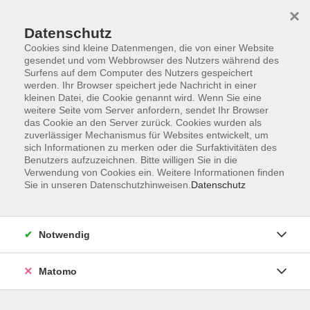
×
Datenschutz
Cookies sind kleine Datenmengen, die von einer Website
gesendet und vom Webbrowser des Nutzers während des
Surfens auf dem Computer des Nutzers gespeichert
Skip to main content
You are here:
werden. Ihr Browser speichert jede Nachricht in einer
Unsere vhs
Unsere Dozenten
kleinen Datei, die Cookie genannt wird. Wenn Sie eine
weitere Seite vom Server anfordern, sendet Ihr Browser
das Cookie an den Server zurück. Cookies wurden als
zuverlässiger Mechanismus für Websites entwickelt, um
Unsere Dozenten
sich Informationen zu merken oder die Surfaktivitäten des
Benutzers aufzuzeichnen. Bitte willigen Sie in die
Verwendung von Cookies ein. Weitere Informationen finden
Koppitz, Tanja
Sie in unseren Datenschutzhinweisen.
Datenschutz
Hatha Yoga
Notwendig
Mo. 21.09.2026 18:30
Knetzgau OT Oberschwappach
Matomo