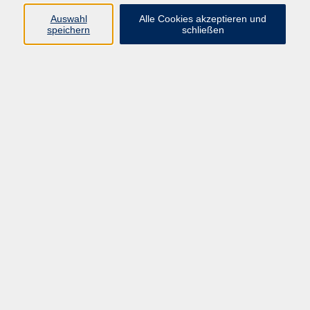
Auswahl
Alle Cookies akzeptieren und
speichern
schließen
Hatha Yoga
Di. 22.09.2026 09:30
Knetzgau OT Oberschwappach
zurück zur Übersicht
AGB
Impressum
Datenschutzerklärung
Barrierefreiheit
Widerruf