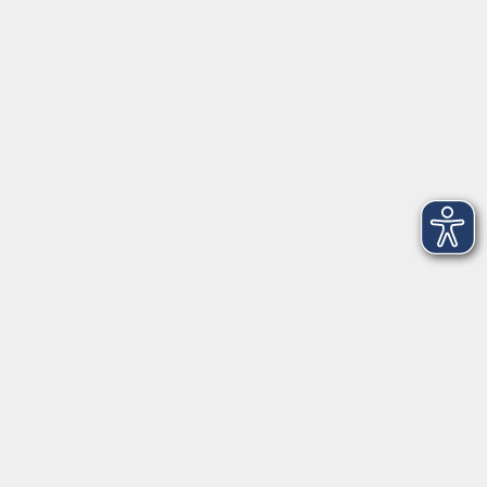
vhs Landkreis Haßberge e. V
Volkshochschule Landkreis Haßberge e. V.
Hofheimer Str. 20
97437 Haßfurt
vhs@vhs-hassberge.de
Tel: 09521 94200
Öffnungszeiten
Montag, Donnerstag, Freitag
09:00 - 12:00
Montag und Donnerstag
13:00 - 16:00