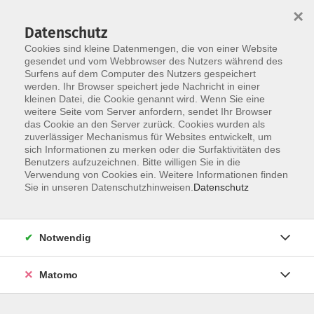
×
Datenschutz
Cookies sind kleine Datenmengen, die von einer Website
gesendet und vom Webbrowser des Nutzers während des
Surfens auf dem Computer des Nutzers gespeichert
Skip to main content
You are here:
werden. Ihr Browser speichert jede Nachricht in einer
Unsere vhs
Unsere Dozenten
kleinen Datei, die Cookie genannt wird. Wenn Sie eine
weitere Seite vom Server anfordern, sendet Ihr Browser
das Cookie an den Server zurück. Cookies wurden als
Unsere Dozenten
zuverlässiger Mechanismus für Websites entwickelt, um
sich Informationen zu merken oder die Surfaktivitäten des
Benutzers aufzuzeichnen. Bitte willigen Sie in die
Verwendung von Cookies ein. Weitere Informationen finden
Stöhr, Jonas
Sie in unseren Datenschutzhinweisen.
Datenschutz
Stöhr`s BierArt
Notwendig
Bierbraukurs - Basic
Termine nach Vereinbarung
Matomo
Kirchlauter