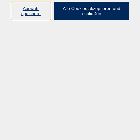
Auswahl
Alle Cookies akzeptieren und
speichern
schließen
Bierbraukurs - Deluxe
Termine nach Vereinbarung
Kirchlauter
Bierbraukurs - Premium
Termine nach Vereinbarung
Kirchlauter
zurück zur Übersicht