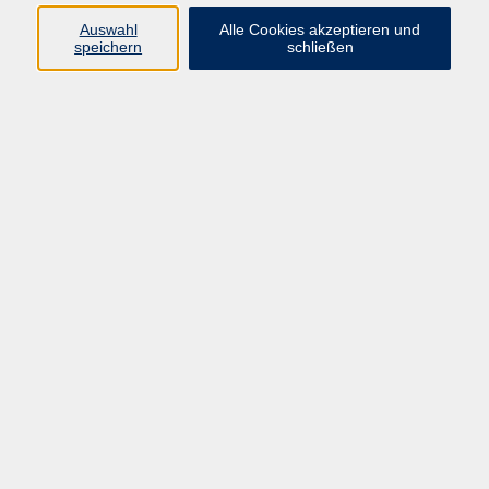
Auswahl
Alle Cookies akzeptieren und
speichern
schließen
Stark durch's Leben - Aufbaukurs
Sa. 26.09.2026 10:00
Eltmann
BeYoutiful & Brave - Starke Girls
So. 04.10.2026 13:00
Hofheim
Stark durch's Leben
Sa. 17.10.2026 10:00
Theres