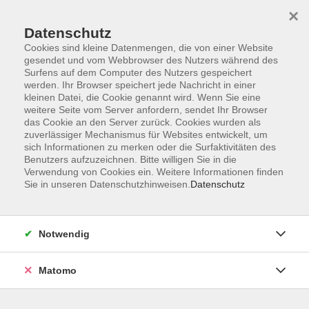
×
Datenschutz
Cookies sind kleine Datenmengen, die von einer Website
gesendet und vom Webbrowser des Nutzers während des
Surfens auf dem Computer des Nutzers gespeichert
Skip to main content
You are here:
werden. Ihr Browser speichert jede Nachricht in einer
Unsere vhs
Unsere Dozenten
kleinen Datei, die Cookie genannt wird. Wenn Sie eine
weitere Seite vom Server anfordern, sendet Ihr Browser
das Cookie an den Server zurück. Cookies wurden als
zuverlässiger Mechanismus für Websites entwickelt, um
Unsere Dozenten
sich Informationen zu merken oder die Surfaktivitäten des
Benutzers aufzuzeichnen. Bitte willigen Sie in die
Verwendung von Cookies ein. Weitere Informationen finden
Bayer, Laura
Sie in unseren Datenschutzhinweisen.
Datenschutz
BeYoutiful & Brave - Starke Girls
Notwendig
So. 20.09.2026 13:00
Oberaurach
Matomo