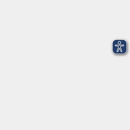
vhs Landkreis Haßberge e. V
Volkshochschule Landkreis Haßberge e. V.
Hofheimer Str. 20
97437 Haßfurt
vhs@vhs-hassberge.de
Tel: 09521 94200
Öffnungszeiten
Montag, Donnerstag, Freitag
09:00 - 12:00
Montag und Donnerstag
13:00 - 16:00