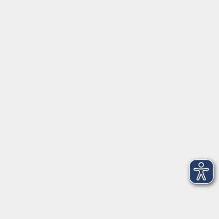
Kontakt
vhs Landkreis Haßberge e. V
Volkshochschule Landkreis Haßberge e. V.
Hofheimer Str. 20
97437 Haßfurt
vhs@vhs-hassberge.de
Tel: 09521 94200
Öffnungszeiten