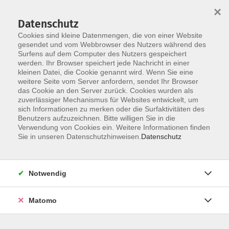
×
Datenschutz
Cookies sind kleine Datenmengen, die von einer Website
gesendet und vom Webbrowser des Nutzers während des
Surfens auf dem Computer des Nutzers gespeichert
Skip to main content
You are here:
werden. Ihr Browser speichert jede Nachricht in einer
Unsere vhs
Unsere Dozenten
kleinen Datei, die Cookie genannt wird. Wenn Sie eine
weitere Seite vom Server anfordern, sendet Ihr Browser
das Cookie an den Server zurück. Cookies wurden als
Unsere Dozenten
zuverlässiger Mechanismus für Websites entwickelt, um
sich Informationen zu merken oder die Surfaktivitäten des
Benutzers aufzuzeichnen. Bitte willigen Sie in die
Verwendung von Cookies ein. Weitere Informationen finden
Griebel, Nicole
Sie in unseren Datenschutzhinweisen.
Datenschutz
Kurse mit Nicole Griebel
Notwendig
Kurse, siehe Beschreibung
Knetzgau
Matomo