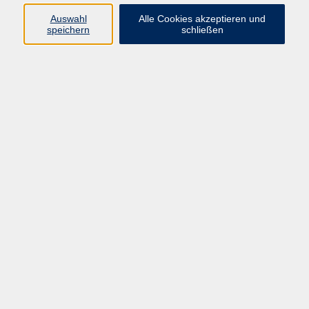
Auswahl
Alle Cookies akzeptieren und
speichern
schließen
zurück zur Übersicht
AGB
Impressum
Datenschutzerklärung
Barrierefreiheit
Widerruf
Programm
Digitale Bildung
Gesellschaft
Kultur