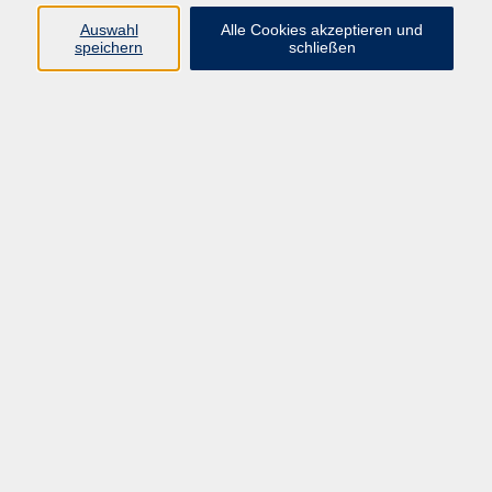
Auswahl
Alle Cookies akzeptieren und
Ergebnisse filtern
speichern
schließen
Glasfusing – Kreative Glaskunst
Sa. 22.08.2026 09:00
Knetzgau
Glasfusing – Kreative Glaskunst
Sa. 29.08.2026 09:00
Knetzgau
Kindernähkurs - Eule