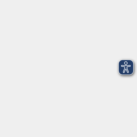
Programm
Digitale Bildung
Gesellschaft
Kultur
Gesundheit
Sprachen
Beruf & IT
Umweltbildung
Junge vhs
Außenstellen
Bildung barrierefrei.