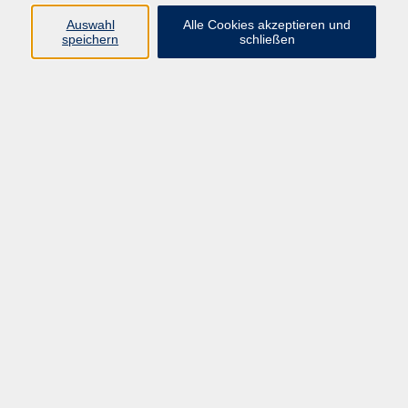
Programm
Auswahl
Alle Cookies akzeptieren und
speichern
schließen
Digitale Bildung
Gesellschaft
Kultur
Gesundheit
Sprachen
Beruf & IT
Umweltbildung
Junge vhs
Außenstellen
Bildung barrierefrei.
Inhalte