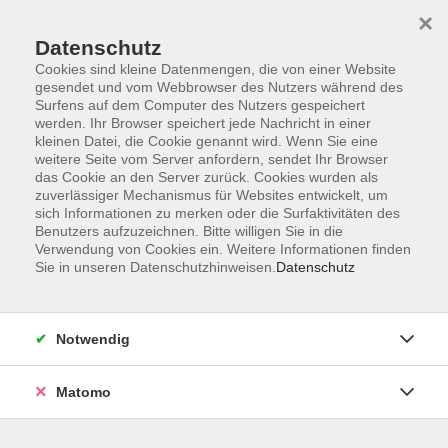
×
Datenschutz
Cookies sind kleine Datenmengen, die von einer Website
gesendet und vom Webbrowser des Nutzers während des
Surfens auf dem Computer des Nutzers gespeichert
Skip to main content
werden. Ihr Browser speichert jede Nachricht in einer
kleinen Datei, die Cookie genannt wird. Wenn Sie eine
weitere Seite vom Server anfordern, sendet Ihr Browser
Der Kurs konnte nicht gefunden werden.
das Cookie an den Server zurück. Cookies wurden als
zuverlässiger Mechanismus für Websites entwickelt, um
sich Informationen zu merken oder die Surfaktivitäten des
Benutzers aufzuzeichnen. Bitte willigen Sie in die
Verwendung von Cookies ein. Weitere Informationen finden
Sie in unseren Datenschutzhinweisen.
Datenschutz
AGB
Impressum
Datenschutzerklärung
Notwendig
Barrierefreiheit
Widerruf
Matomo