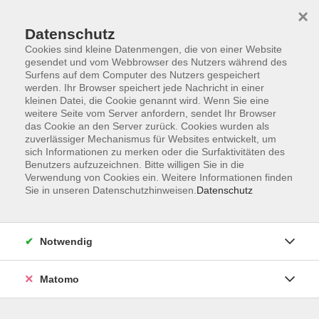
×
Datenschutz
Cookies sind kleine Datenmengen, die von einer Website
gesendet und vom Webbrowser des Nutzers während des
Surfens auf dem Computer des Nutzers gespeichert
Skip to main content
werden. Ihr Browser speichert jede Nachricht in einer
kleinen Datei, die Cookie genannt wird. Wenn Sie eine
weitere Seite vom Server anfordern, sendet Ihr Browser
Der Kurs konnte nicht gefunden werden.
das Cookie an den Server zurück. Cookies wurden als
zuverlässiger Mechanismus für Websites entwickelt, um
sich Informationen zu merken oder die Surfaktivitäten des
Benutzers aufzuzeichnen. Bitte willigen Sie in die
Verwendung von Cookies ein. Weitere Informationen finden
Sie in unseren Datenschutzhinweisen.
Datenschutz
AGB
Impressum
Datenschutzerklärung
Notwendig
Barrierefreiheit
Widerruf
Matomo