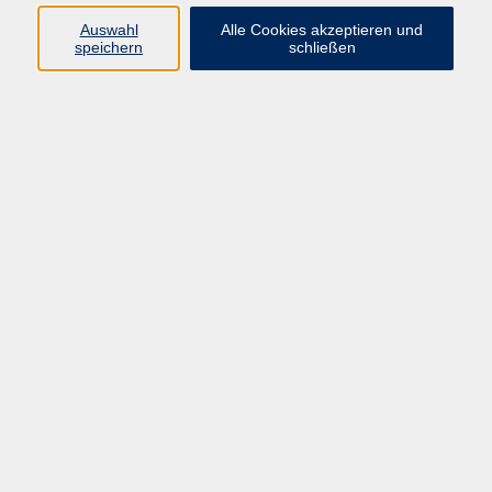
Programm
Auswahl
Alle Cookies akzeptieren und
speichern
schließen
Digitale Bildung
Gesellschaft
Kultur
Gesundheit
Sprachen
Beruf & IT
Umweltbildung
Junge vhs
Außenstellen
Bildung barrierefrei.
Inhalte