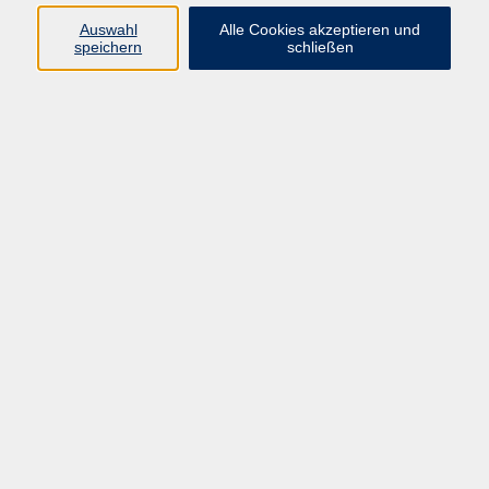
Programm
Auswahl
Alle Cookies akzeptieren und
speichern
schließen
Digitale Bildung
Gesellschaft
Kultur
Gesundheit
Sprachen
Beruf & IT
Umweltbildung
Junge vhs
Außenstellen
Bildung barrierefrei.
Inhalte