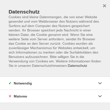
×
Datenschutz
Cookies sind kleine Datenmengen, die von einer Website
gesendet und vom Webbrowser des Nutzers während des
Surfens auf dem Computer des Nutzers gespeichert
Skip to main content
werden. Ihr Browser speichert jede Nachricht in einer
kleinen Datei, die Cookie genannt wird. Wenn Sie eine
weitere Seite vom Server anfordern, sendet Ihr Browser
Der Kurs konnte nicht gefunden werden.
das Cookie an den Server zurück. Cookies wurden als
zuverlässiger Mechanismus für Websites entwickelt, um
sich Informationen zu merken oder die Surfaktivitäten des
Benutzers aufzuzeichnen. Bitte willigen Sie in die
Verwendung von Cookies ein. Weitere Informationen finden
Sie in unseren Datenschutzhinweisen.
Datenschutz
AGB
Impressum
Datenschutzerklärung
Notwendig
Barrierefreiheit
Widerruf
Matomo