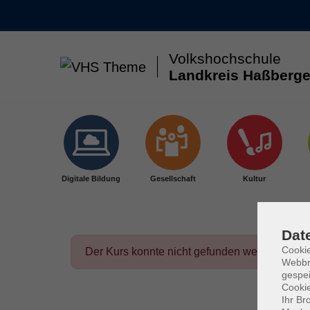
Volkshochschule
Landkreis Haßberge
Skip to main content
Digitale Bildung
Gesellschaft
Kultur
Dat
Cookie
Der Kurs konnte nicht gefunden werden.
Webbr
gespei
Cookie
Ihr Br