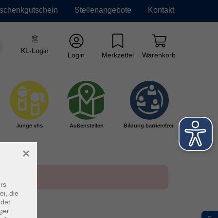
schenkgutschein
Stellenangebote
Kontakt
KL-Login
Login
Merkzettel
Warenkorb
Junge vhs
Außenstellen
Bildung barrierefrei.
×
rs
ei, die
ndet
ger