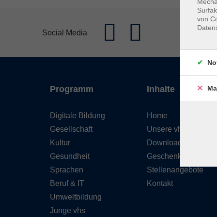
Mechan
Surfak
von Co
Daten
Social Media
No
Ma
Programm
Inhalte
Digitale Bildung
Home
Gesellschaft
Unsere vhs
Kultur
Downloads
Gesundheit
Geschenkgutschein
Sprachen
Stellenangebote
Beruf & IT
Kontakt
Umweltbildung
Junge vhs