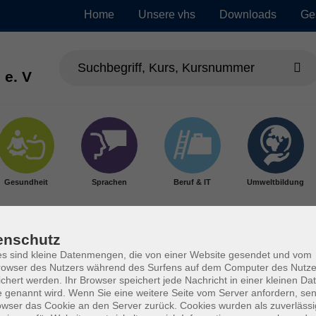
Home
Unsere vhs
Downloads
Ge
 e. V
Gesundheit
Sprachen
Beruf & IT
Umweltbildung
enschutz
s sind kleine Datenmengen, die von einer Website gesendet und vom
owser des Nutzers während des Surfens auf dem Computer des Nutze
chert werden. Ihr Browser speichert jede Nachricht in einer kleinen Dat
 genannt wird. Wenn Sie eine weitere Seite vom Server anfordern, se
owser das Cookie an den Server zurück. Cookies wurden als zuverlässi