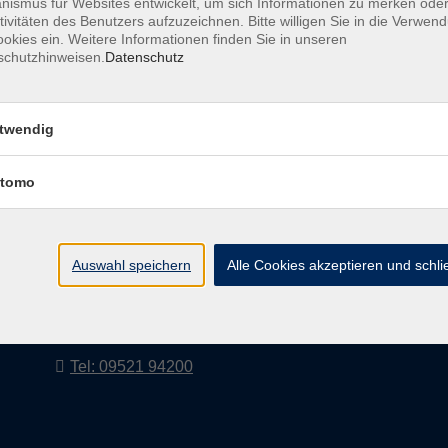
ismus für Websites entwickelt, um sich Informationen zu merken oder
tivitäten des Benutzers aufzuzeichnen. Bitte willigen Sie in die Verwen
okies ein. Weitere Informationen finden Sie in unseren
schutzhinweisen.
Datenschutz
AGB
Impressum
twendig
tomo
vhs Landkreis Haßberge e. V
Volkshochschule Landkreis Haßberge e. V.
Hofheimer Str. 20
Auswahl speichern
Alle Cookies akzeptieren und schl
97437 Haßfurt
vhs@vhs-hassberge.de
Tel: 09521 94200