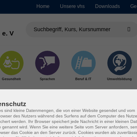
Home
Unsere vhs
Downloads
Ge
 e. V
Gesundheit
Sprachen
Beruf & IT
Umweltbildung
enschutz
s sind kleine Datenmengen, die von einer Website gesendet und vom
owser des Nutzers während des Surfens auf dem Computer des Nutze
chert werden. Ihr Browser speichert jede Nachricht in einer kleinen Dat
 genannt wird. Wenn Sie eine weitere Seite vom Server anfordern, se
owser das Cookie an den Server zurück. Cookies wurden als zuverlässi