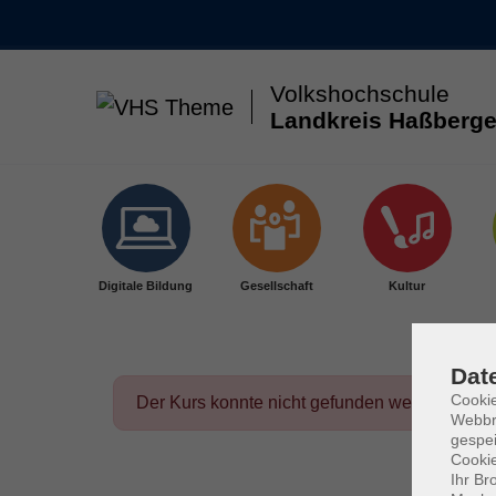
Volkshochschule
Landkreis Haßberge
Skip to main content
Digitale Bildung
Gesellschaft
Kultur
Dat
Cookie
Der Kurs konnte nicht gefunden werden.
Webbr
gespei
Cookie
Ihr Br