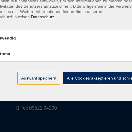
ismus für Websites entwickelt, um sich Informationen zu merken oder
tivitäten des Benutzers aufzuzeichnen. Bitte willigen Sie in die Verwen
okies ein. Weitere Informationen finden Sie in unseren
schutzhinweisen.
Datenschutz
AGB
Impressum
twendig
tomo
vhs Landkreis Haßberge e. V
Volkshochschule Landkreis Haßberge e. V.
Hofheimer Str. 20
Auswahl speichern
Alle Cookies akzeptieren und schl
97437 Haßfurt
vhs@vhs-hassberge.de
Tel: 09521 94200