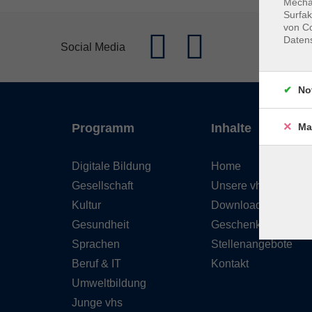
Mechan
Surfak
von Co
Daten
Social Media
No
Ma
Programm
Inhalte
Digitale Bildung
Home
Gesellschaft
Unsere vhs
Kultur
Downloads
Gesundheit
Geschenkgutschein
Sprachen
Stellenangebote
Beruf & IT
Kontakt
Umweltbildung
Junge vhs