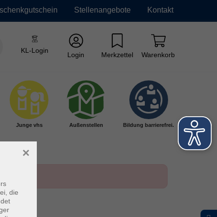
schenkgutschein
Stellenangebote
Kontakt
KL-Login
Login
Merkzettel
Warenkorb
Junge vhs
Außenstellen
Bildung barrierefrei.
×
rs
ei, die
ndet
ger