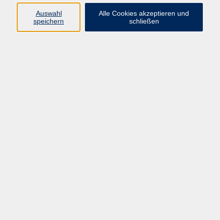
Programm
Auswahl
Alle Cookies akzeptieren und
speichern
schließen
Digitale Bildung
Gesellschaft
Kultur
Gesundheit
Sprachen
Beruf & IT
Umweltbildung
Junge vhs
Außenstellen
Bildung barrierefrei.
Inhalte