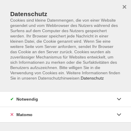
×
Datenschutz
Cookies sind kleine Datenmengen, die von einer Website
gesendet und vom Webbrowser des Nutzers während des
Surfens auf dem Computer des Nutzers gespeichert
Skip to main content
werden. Ihr Browser speichert jede Nachricht in einer
kleinen Datei, die Cookie genannt wird. Wenn Sie eine
weitere Seite vom Server anfordern, sendet Ihr Browser
Der Kurs konnte nicht gefunden werden.
das Cookie an den Server zurück. Cookies wurden als
zuverlässiger Mechanismus für Websites entwickelt, um
sich Informationen zu merken oder die Surfaktivitäten des
Benutzers aufzuzeichnen. Bitte willigen Sie in die
Verwendung von Cookies ein. Weitere Informationen finden
Sie in unseren Datenschutzhinweisen.
Datenschutz
AGB
Impressum
Datenschutzerklärung
Notwendig
Barrierefreiheit
Widerruf
Matomo