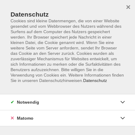
×
Datenschutz
Cookies sind kleine Datenmengen, die von einer Website
gesendet und vom Webbrowser des Nutzers während des
Surfens auf dem Computer des Nutzers gespeichert
Skip to main content
werden. Ihr Browser speichert jede Nachricht in einer
kleinen Datei, die Cookie genannt wird. Wenn Sie eine
weitere Seite vom Server anfordern, sendet Ihr Browser
Der Kurs konnte nicht gefunden werden.
das Cookie an den Server zurück. Cookies wurden als
zuverlässiger Mechanismus für Websites entwickelt, um
sich Informationen zu merken oder die Surfaktivitäten des
Benutzers aufzuzeichnen. Bitte willigen Sie in die
Verwendung von Cookies ein. Weitere Informationen finden
Sie in unseren Datenschutzhinweisen.
Datenschutz
AGB
Impressum
Datenschutzerklärung
Notwendig
Barrierefreiheit
Widerruf
Matomo