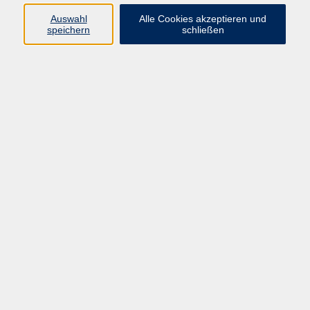
Programm
Auswahl
Alle Cookies akzeptieren und
speichern
schließen
Digitale Bildung
Gesellschaft
Kultur
Gesundheit
Sprachen
Beruf & IT
Umweltbildung
Junge vhs
Außenstellen
Bildung barrierefrei.
Inhalte