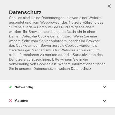
×
Datenschutz
Cookies sind kleine Datenmengen, die von einer Website
gesendet und vom Webbrowser des Nutzers während des
Surfens auf dem Computer des Nutzers gespeichert
Skip to main content
werden. Ihr Browser speichert jede Nachricht in einer
kleinen Datei, die Cookie genannt wird. Wenn Sie eine
weitere Seite vom Server anfordern, sendet Ihr Browser
Der Kurs konnte nicht gefunden werden.
das Cookie an den Server zurück. Cookies wurden als
zuverlässiger Mechanismus für Websites entwickelt, um
sich Informationen zu merken oder die Surfaktivitäten des
Benutzers aufzuzeichnen. Bitte willigen Sie in die
Verwendung von Cookies ein. Weitere Informationen finden
Sie in unseren Datenschutzhinweisen.
Datenschutz
AGB
Impressum
Datenschutzerklärung
Notwendig
Barrierefreiheit
Widerruf
Matomo