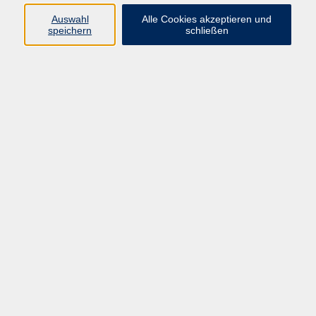
Programm
Auswahl
Alle Cookies akzeptieren und
speichern
schließen
Digitale Bildung
Gesellschaft
Kultur
Gesundheit
Sprachen
Beruf & IT
Umweltbildung
Junge vhs
Außenstellen
Bildung barrierefrei.
Inhalte