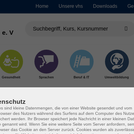
Home
Unsere vhs
Downloads
Ge
 e. V
Gesundheit
Sprachen
Beruf & IT
Umweltbildung
enschutz
s sind kleine Datenmengen, die von einer Website gesendet und vom
owser des Nutzers während des Surfens auf dem Computer des Nutze
chert werden. Ihr Browser speichert jede Nachricht in einer kleinen Dat
 genannt wird. Wenn Sie eine weitere Seite vom Server anfordern, se
owser das Cookie an den Server zurück. Cookies wurden als zuverlässi