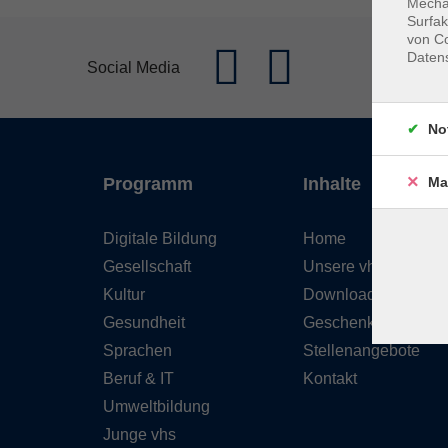
Mechan
Surfak
von Co
Daten
Social Media
No
Ma
Programm
Inhalte
Digitale Bildung
Home
Gesellschaft
Unsere vhs
Kultur
Downloads
Gesundheit
Geschenkgutschein
Sprachen
Stellenangebote
Beruf & IT
Kontakt
Umweltbildung
Junge vhs