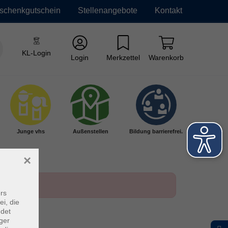
schenkgutschein
Stellenangebote
Kontakt
KL-Login
Login
Merkzettel
Warenkorb
Junge vhs
Außenstellen
Bildung barrierefrei.
×
rs
ei, die
ndet
ger