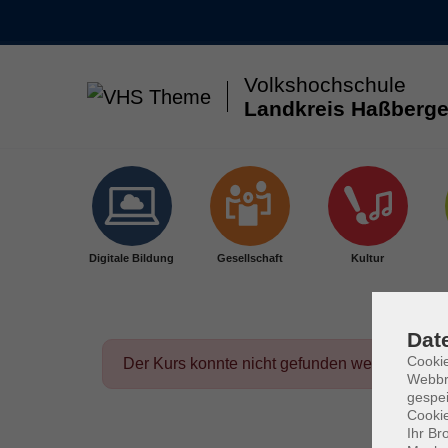
Volkshochschule
Landkreis Haßberge
Skip to main content
Digitale Bildung
Gesellschaft
Kultur
Dat
Cookie
Der Kurs konnte nicht gefunden werden.
Webbr
gespei
Cookie
Ihr Br