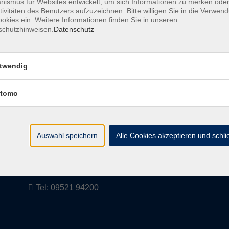
ismus für Websites entwickelt, um sich Informationen zu merken oder
tivitäten des Benutzers aufzuzeichnen. Bitte willigen Sie in die Verwen
okies ein. Weitere Informationen finden Sie in unseren
schutzhinweisen.
Datenschutz
AGB
Impressum
twendig
tomo
vhs Landkreis Haßberge e. V
Volkshochschule Landkreis Haßberge e. V.
Hofheimer Str. 20
Auswahl speichern
Alle Cookies akzeptieren und schl
97437 Haßfurt
vhs@vhs-hassberge.de
Tel: 09521 94200