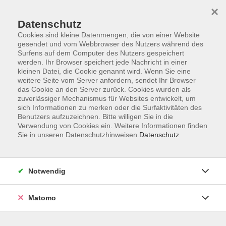
×
Datenschutz
Cookies sind kleine Datenmengen, die von einer Website
gesendet und vom Webbrowser des Nutzers während des
Surfens auf dem Computer des Nutzers gespeichert
Skip to main content
werden. Ihr Browser speichert jede Nachricht in einer
kleinen Datei, die Cookie genannt wird. Wenn Sie eine
weitere Seite vom Server anfordern, sendet Ihr Browser
Der Kurs konnte nicht gefunden werden.
das Cookie an den Server zurück. Cookies wurden als
zuverlässiger Mechanismus für Websites entwickelt, um
sich Informationen zu merken oder die Surfaktivitäten des
Benutzers aufzuzeichnen. Bitte willigen Sie in die
Verwendung von Cookies ein. Weitere Informationen finden
Sie in unseren Datenschutzhinweisen.
Datenschutz
AGB
Impressum
Datenschutzerklärung
Notwendig
Barrierefreiheit
Widerruf
Matomo