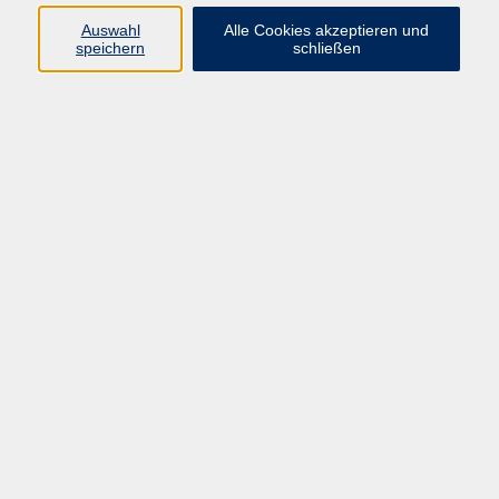
Programm
Auswahl
Alle Cookies akzeptieren und
speichern
schließen
Digitale Bildung
Gesellschaft
Kultur
Gesundheit
Sprachen
Beruf & IT
Umweltbildung
Junge vhs
Außenstellen
Bildung barrierefrei.
Inhalte