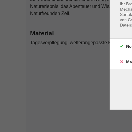
Ihr Br
Naturerlebnis, das Abenteuer und Wissen vereint
Mechan
Naturfreunden Zeil.
Surfak
von Co
Daten
Material
Tagesverpflegung, wetterangepasste Kleidung, 
No
Ma