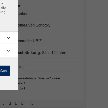
ger
Dozent*in:
 die
dung
Manuel Kerker
Julia Dorothea von Schottky
Geschäftsstelle:
UBIZ
Altersbeschränkung:
8 bis 12 Jahre
Naturfreun…
ießen
Naturfreundehaus, Warme Sonne
Steigleite 1
97475 Zeil