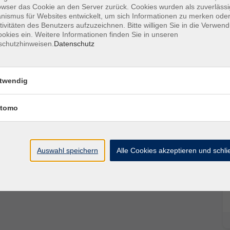
owser das Cookie an den Server zurück. Cookies wurden als zuverlässi
. Für Kinder ab 8 Jahren. In Kooperation mit den
ismus für Websites entwickelt, um sich Informationen zu merken oder
tivitäten des Benutzers aufzuzeichnen. Bitte willigen Sie in die Verwen
okies ein. Weitere Informationen finden Sie in unseren
schutzhinweisen.
Datenschutz
die auch schmutzig werden kann
twendig
tomo
Auswahl speichern
Alle Cookies akzeptieren und schl