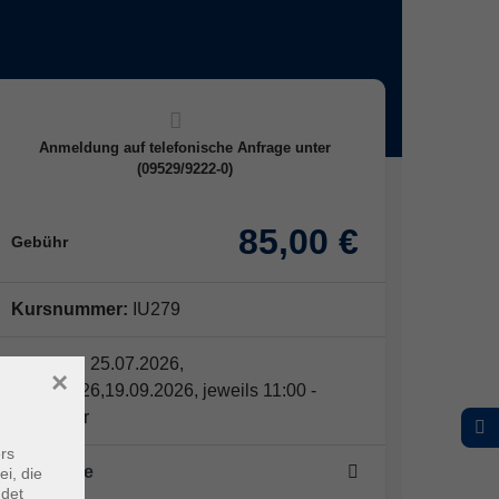
Anmeldung auf telefonische Anfrage unter
(09529/9222-0)
85,00 €
Gebühr
Kursnummer:
IU279
Samstag, 25.07.2026,
×
01.08.2026,19.09.2026, jeweils 11:00 -
18:00 Uhr
rs
3 Termine
ei, die
ndet