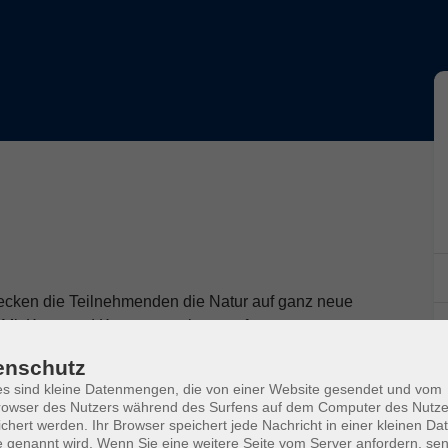
cken die Teilnehmenden die Natur auf ganz neue
 Mit Karte und Kompass geht es auf
ufinden. Kreativität ist gefragt, wenn eigene
enschutz
ines eigenen Lagers können die Kinder ihre
s sind kleine Datenmengen, die von einer Website gesendet und vom
n besonderes Highlight ist das Glutbrennen, bei dem
owser des Nutzers während des Surfens auf dem Computer des Nutze
ten. Abgerundet wird das Abenteuer durch die Kunst
chert werden. Ihr Browser speichert jede Nachricht in einer kleinen Dat
 genannt wird. Wenn Sie eine weitere Seite vom Server anfordern, se
ohne Feuerzeug zu entfachen - ein echtes