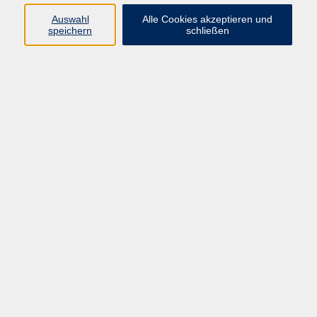
Programm
Auswahl
Alle Cookies akzeptieren und
speichern
schließen
Digitale Bildung
Gesellschaft
Kultur
Gesundheit
Sprachen
Beruf & IT
Umweltbildung
Junge vhs
Außenstellen
Bildung barrierefrei.
Inhalte