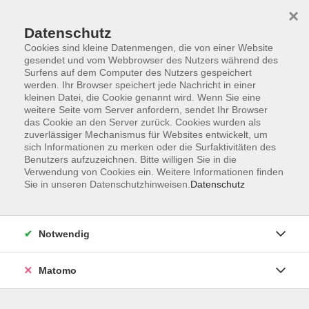
×
Datenschutz
Cookies sind kleine Datenmengen, die von einer Website
gesendet und vom Webbrowser des Nutzers während des
Surfens auf dem Computer des Nutzers gespeichert
Skip to main content
werden. Ihr Browser speichert jede Nachricht in einer
kleinen Datei, die Cookie genannt wird. Wenn Sie eine
weitere Seite vom Server anfordern, sendet Ihr Browser
Der Kurs konnte nicht gefunden werden.
das Cookie an den Server zurück. Cookies wurden als
zuverlässiger Mechanismus für Websites entwickelt, um
sich Informationen zu merken oder die Surfaktivitäten des
Benutzers aufzuzeichnen. Bitte willigen Sie in die
Verwendung von Cookies ein. Weitere Informationen finden
Sie in unseren Datenschutzhinweisen.
Datenschutz
AGB
Impressum
Datenschutzerklärung
Notwendig
Barrierefreiheit
Widerruf
Matomo