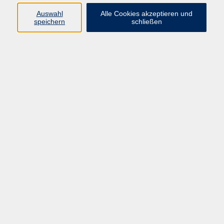
Datenschutzerklärung
Auswahl
Alle Cookies akzeptieren und
Barrierefreiheit
speichern
schließen
Widerruf
Programm
Digitale Bildung
Gesellschaft
Kultur
Gesundheit
Sprachen
Beruf & IT
Umweltbildung
Junge vhs
Außenstellen
Bildung barrierefrei.