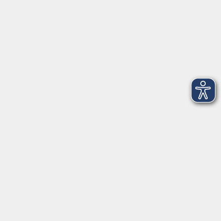
97437 Haßfurt
vhs@vhs-hassberge.de
Tel: 09521 94200
Öffnungszeiten
Montag, Donnerstag, Freitag
09:00 - 12:00
Montag und Donnerstag
13:00 - 16:00
Mittwoch
geschlossen