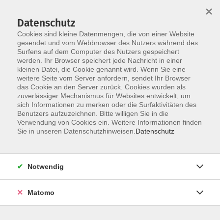
×
Datenschutz
Cookies sind kleine Datenmengen, die von einer Website
gesendet und vom Webbrowser des Nutzers während des
Surfens auf dem Computer des Nutzers gespeichert
Skip to main content
You are here:
werden. Ihr Browser speichert jede Nachricht in einer
Unsere vhs
Unsere Dozenten
kleinen Datei, die Cookie genannt wird. Wenn Sie eine
weitere Seite vom Server anfordern, sendet Ihr Browser
das Cookie an den Server zurück. Cookies wurden als
Unsere Dozenten
zuverlässiger Mechanismus für Websites entwickelt, um
sich Informationen zu merken oder die Surfaktivitäten des
Benutzers aufzuzeichnen. Bitte willigen Sie in die
Verwendung von Cookies ein. Weitere Informationen finden
Der Dozent konnte leider nicht gefunden
Sie in unseren Datenschutzhinweisen.
Datenschutz
werden
Notwendig
Matomo
AGB
Impressum