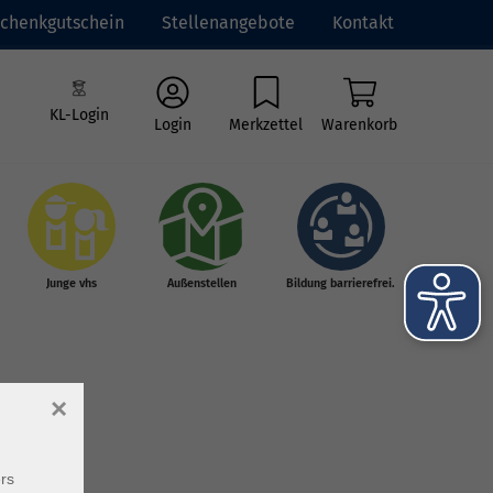
chenkgutschein
Stellenangebote
Kontakt
KL-Login
Login
Merkzettel
Warenkorb
Junge vhs
Außenstellen
Bildung barrierefrei.
×
rs