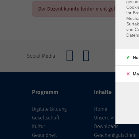
gespei
Cookie
Der Dozent konnte leider nicht gefunden we
Ihr Br
Mechan
Surfak
von Co
Daten
Social Media
No
Ma
Programm
Inhalte
Digitale Bildung
Home
Gesellschaft
Unsere vhs
Kultur
Downloads
Gesundheit
Geschenkgutschein