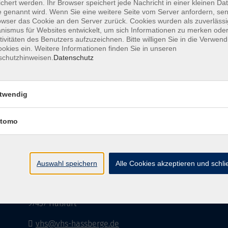
chert werden. Ihr Browser speichert jede Nachricht in einer kleinen Dat
 genannt wird. Wenn Sie eine weitere Seite vom Server anfordern, se
rden
owser das Cookie an den Server zurück. Cookies wurden als zuverlässi
ismus für Websites entwickelt, um sich Informationen zu merken oder
tivitäten des Benutzers aufzuzeichnen. Bitte willigen Sie in die Verwen
okies ein. Weitere Informationen finden Sie in unseren
schutzhinweisen.
Datenschutz
AGB
Impressum
twendig
tomo
vhs Landkreis Haßberge e. V
Auswahl speichern
Alle Cookies akzeptieren und schl
Volkshochschule Landkreis Haßberge e. V.
Hofheimer Str. 20
97437 Haßfurt
vhs@vhs-hassberge.de