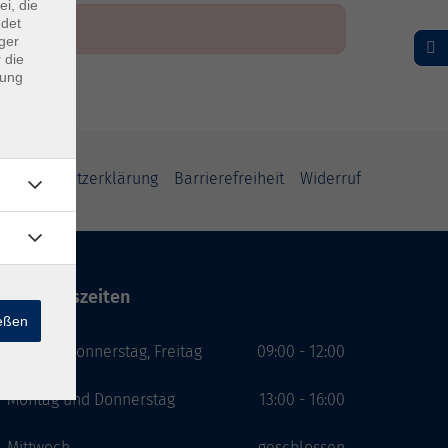
ei, die
ndet
ger
 die
dung
Datenschutzerklärung
Barrierefreiheit
Widerruf
Öffnungszeiten
ießen
Montag, Donnerstag, Freitag
09:00 - 12:00
Montag und Donnerstag
13:00 - 16:00
Mittwoch
geschlossen