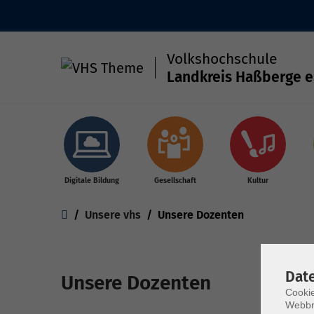
Volkshochschule
Landkreis Haßberge e
Skip to main content
Digitale Bildung
Gesellschaft
Kultur
You are here:
Unsere vhs
Unsere Dozenten
Dat
Unsere Dozenten
Cookie
Webbr