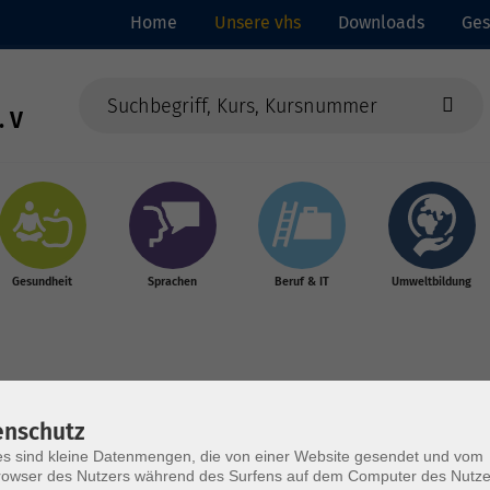
Home
Unsere vhs
Downloads
Ges
. V
Gesundheit
Sprachen
Beruf & IT
Umweltbildung
enschutz
s sind kleine Datenmengen, die von einer Website gesendet und vom
owser des Nutzers während des Surfens auf dem Computer des Nutze