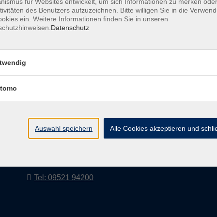
ismus für Websites entwickelt, um sich Informationen zu merken oder
tivitäten des Benutzers aufzuzeichnen. Bitte willigen Sie in die Verwen
okies ein. Weitere Informationen finden Sie in unseren
schutzhinweisen.
Datenschutz
AGB
Impressum
twendig
tomo
vhs Landkreis Haßberge e. V
Volkshochschule Landkreis Haßberge e. V.
Hofheimer Str. 20
Auswahl speichern
Alle Cookies akzeptieren und schl
97437 Haßfurt
vhs@vhs-hassberge.de
Tel: 09521 94200