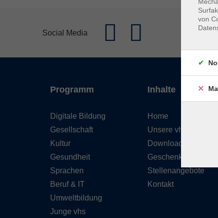
Mechan
Surfak
von Co
Daten
Social Media
No
Ma
Programm
Inhalte
Digitale Bildung
Home
Gesellschaft
Unsere vhs
Kultur
Downloads
Gesundheit
Geschenkgutschein
Sprachen
Stellenangebote
Beruf & IT
Kontakt
Umweltbildung
Junge vhs