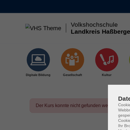
Volkshochschule
Landkreis Haßberge
Skip to main content
Digitale Bildung
Gesellschaft
Kultur
Dat
Cookie
Der Kurs konnte nicht gefunden werden.
Webbr
gespei
Cookie
Ihr Br