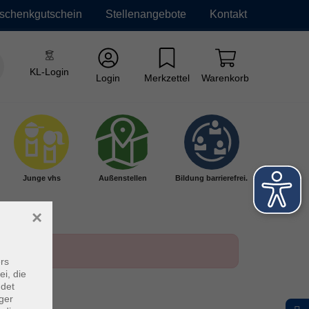
schenkgutschein
Stellenangebote
Kontakt
KL-Login
Login
Merkzettel
Warenkorb
Junge vhs
Außenstellen
Bildung barrierefrei.
×
rs
ei, die
ndet
ger