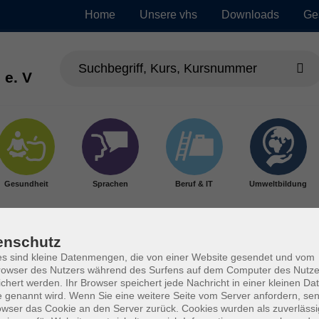
Home
Unsere vhs
Downloads
Ge
 e. V
Gesundheit
Sprachen
Beruf & IT
Umweltbildung
enschutz
s sind kleine Datenmengen, die von einer Website gesendet und vom
owser des Nutzers während des Surfens auf dem Computer des Nutze
chert werden. Ihr Browser speichert jede Nachricht in einer kleinen Dat
 genannt wird. Wenn Sie eine weitere Seite vom Server anfordern, se
owser das Cookie an den Server zurück. Cookies wurden als zuverlässi