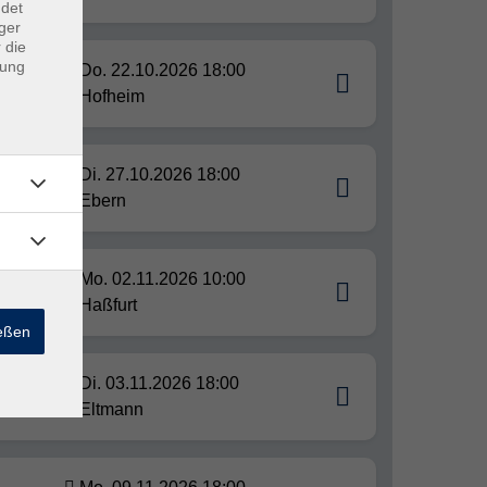
ndet
ger
 die
dung
Do. 22.10.2026 18:00
Hofheim
Di. 27.10.2026 18:00
Ebern
Mo. 02.11.2026 10:00
Haßfurt
ießen
Di. 03.11.2026 18:00
.2027
Eltmann