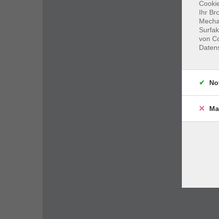
Cookie
Ihr Br
Mechan
Surfak
von Co
Daten
No
Ma