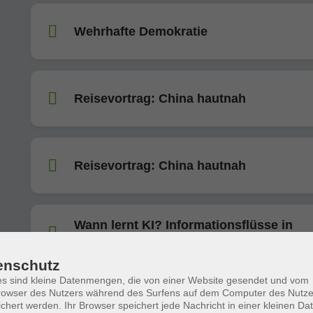
Wehrhafte Demokratie
Reisevortrag: China hautnah
Reisevortrag: China hautnah
Wann lernt KI? Informationsflüsse in
neuronalen Netzen sichtbar machen
enschutz
s sind kleine Datenmengen, die von einer Website gesendet und vom
Italienisches Flair: Toskana-Reisevortra
owser des Nutzers während des Surfens auf dem Computer des Nutze
chert werden. Ihr Browser speichert jede Nachricht in einer kleinen Dat
der Pizzeria