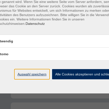
 genannt wird. Wenn Sie eine weitere Seite vom Server anfordern, se
owser das Cookie an den Server zurück. Cookies wurden als zuverlässi
ismus für Websites entwickelt, um sich Informationen zu merken oder
tivitäten des Benutzers aufzuzeichnen. Bitte willigen Sie in die Verwen
Resilienz in der rechtlichen Betreuung
okies ein. Weitere Informationen finden Sie in unseren
schutzhinweisen.
Datenschutz
twendig
Einführung ehrenamtliche Betreuung
tomo
Frauen und Finanzen
Auswahl speichern
Alle Cookies akzeptieren und schl
Das neue Altersvorsorgedepot ab 01.01