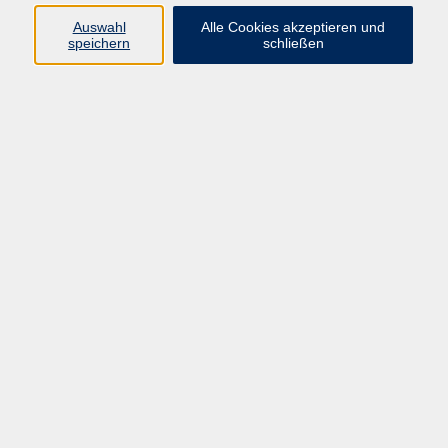
Auswahl
Alle Cookies akzeptieren und
Ergebnisse filtern
speichern
schließen
fitdankbaby®
Termine siehe Beschreibung
Haßfurt
Demenz verstehen – was Angehörige
wissen sollten
Mo. 21.09.2026 18:00
Haßfurt
Qigong für chronische Erkrankungen: