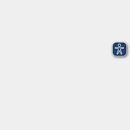
mehr laden
AGB
Impressum
Datenschutzerklärung
Barrierefreiheit
Widerruf
Programm
Digitale Bildung
Gesellschaft
Kultur