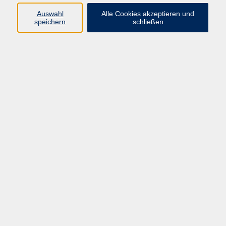
Ergebnisse filtern
Auswahl
Alle Cookies akzeptieren und
speichern
schließen
BB: Weltentdecker-Kurs für Eltern und
Kinder 1,5 - 2 Jahre
Do. 24.09.2026 10:00
Rentweinsdorf
BB: Tiefenentspannung durch Klang -
Inklusiv
Fr. 25.09.2026 17:00
Hofheim