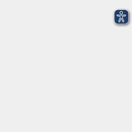
Inhalte
Home
Unsere vhs
Downloads
Geschenkgutschein
Stellenangebote
Kontakt
vhs Landkreis Haßberge e. V
Volkshochschule Landkreis Haßberge e. V.
Hofheimer Str. 20
97437 Haßfurt