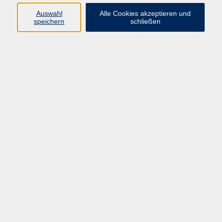
Sprachen
Auswahl
Alle Cookies akzeptieren und
speichern
schließen
Bewegung
22
Ergebnisse filtern
Glasfusing – Kreative Glaskunst
Sa. 22.08.2026 09:00
Knetzgau
Glasfusing – Kreative Glaskunst
Sa. 29.08.2026 09:00