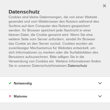
×
Datenschutz
Cookies sind kleine Datenmengen, die von einer Website
gesendet und vom Webbrowser des Nutzers während des
Surfens auf dem Computer des Nutzers gespeichert
Skip to main content
werden. Ihr Browser speichert jede Nachricht in einer
kleinen Datei, die Cookie genannt wird. Wenn Sie eine
weitere Seite vom Server anfordern, sendet Ihr Browser
das Cookie an den Server zurück. Cookies wurden als
Die junge vhs
zuverlässiger Mechanismus für Websites entwickelt, um
sich Informationen zu merken oder die Surfaktivitäten des
Benutzers aufzuzeichnen. Bitte willigen Sie in die
Verwendung von Cookies ein. Weitere Informationen finden
Sie in unseren Datenschutzhinweisen.
Datenschutz
58 Kurse
Notwendig
Kurse nach Themen
Matomo
Kultur / Gestalten
33
Gesundheit
3