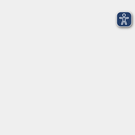
AGB
Impressum
Datenschutzerklärung
Barrierefreiheit
Widerruf
Programm
Digitale Bildung
Gesellschaft
Kultur
Gesundheit
Sprachen
Beruf & IT
Umweltbildung