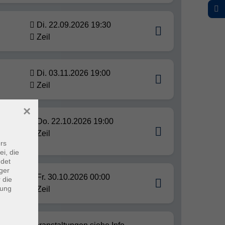
Di. 22.09.2026 19:30
Zeil
Di. 03.11.2026 19:00
Zeil
×
Do. 22.10.2026 19:00
Zeil
rs
ei, die
ndet
ger
Fr. 30.10.2026 00:00
 die
dung
Zeil