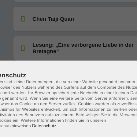
Chen Taiji Quan
Lesung: „Eine verborgene Liebe in der
Bretagne“
BB: Inklusiv und achtsam: Klang-
enschutz
Phantasiereise - Bunte Drachen im
s sind kleine Datenmengen, die von einer Website gesendet und vom
Herbstwind
owser des Nutzers während des Surfens auf dem Computer des Nutze
chert werden. Ihr Browser speichert jede Nachricht in einer kleinen Dat
 genannt wird. Wenn Sie eine weitere Seite vom Server anfordern, se
owser das Cookie an den Server zurück. Cookies wurden als zuverlässi
Kleine BrotWerkstatt - Französisches
ismus für Websites entwickelt, um sich Informationen zu merken oder
Landbrot mit Mehl T80 Halbvollkorn
tivitäten des Benutzers aufzuzeichnen. Bitte willigen Sie in die Verwen
okies ein. Weitere Informationen finden Sie in unseren
schutzhinweisen.
Datenschutz