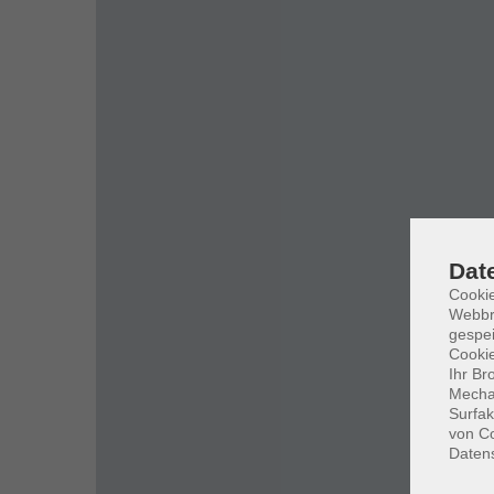
Dat
Cookie
Webbr
gespei
Cookie
Ihr Br
Mechan
Surfak
von Co
Daten