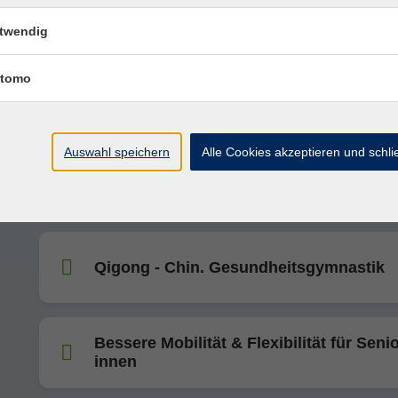
Film und Frühstück im Kino Zeil
twendig
tomo
Töpferkurs - Weihnachtsdeko
Auswahl speichern
Alle Cookies akzeptieren und schl
Kleine KochWerkstatt - Arancini - Stree
aus Sizilien
Qigong - Chin. Gesundheitsgymnastik
Bessere Mobilität & Flexibilität für Senio
innen